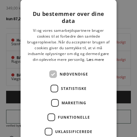
Salgspris
349,00 kr
Du bestemmer over dine
data
Vi og vores samarbejdspartnere bruger
cookies til at forbedre den samlede
Hovedlager
Udsolgt
brugeroplevelse. Når du accepterer brugen af
Stenhuggervej 10,
Odense M
cookies giver du samtykke til, at vi må
indsamle oplysninger om dig og dermed gøre
BAGGI Tarup Center
Udsolgt
din oplevelse mere personlig.
Læs mere
Rugvang 36,
Odense NV
NØDVENDIGE
BAGGI Nyborg
Udsolgt
Vægtergade 1,
Nyborg
STATISTISKE
Udsolgt
MARKETING
FUNKTIONELLE
UKLASSIFICEREDE