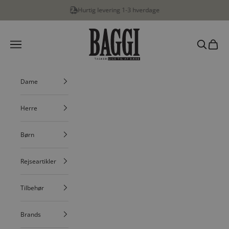
Spring til indhold
Hurtig levering 1-3 hverdage
BAGGI
Menu
Søg
Indkøbs
Dame
Herre
Børn
Rejseartikler
Tilbehør
Brands