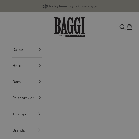
Spring til indhold
Hurtig levering 1-3 hverdage
BAGGI
Menu
Søg
Indkøbs
Dame
Herre
Børn
Rejseartikler
Tilbehør
Brands