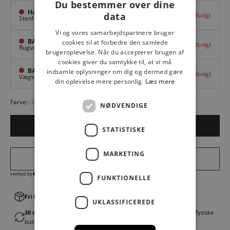
Du bestemmer over dine
Hovedlager
data
Udsolgt
Stenhuggervej 10,
Odense M
Vi og vores samarbejdspartnere bruger
BAGGI Tarup Center
cookies til at forbedre den samlede
Udsolgt
Rugvang 36,
Odense NV
brugeroplevelse. Når du accepterer brugen af
cookies giver du samtykke til, at vi må
BAGGI Nyborg
indsamle oplysninger om dig og dermed gøre
Udsolgt
Vægtergade 1,
Nyborg
din oplevelse mere personlig.
Læs mere
Farve:
BROWN 200
NØDVENDIGE
Udsolgt
STATISTISKE
MARKETING
FUNKTIONELLE
Fri fragt v. køb over 499,00 kr.
│Levering 1-3 hverdage
UKLASSIFICEREDE
30 dages fortrydelsesret
│Byt eller returner gratis i en af vores fysiske
butikker