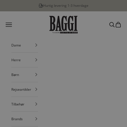
Spring til indhold
Hurtig levering 1-3 hverdage
BAGGI
Menu
Søg
Indkøbs
Dame
Herre
Børn
Rejseartikler
Tilbehør
Brands