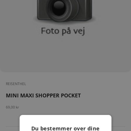
REISENTHEL
MINI MAXI SHOPPER POCKET
Salgspris
69,00 kr
Du bestemmer over dine