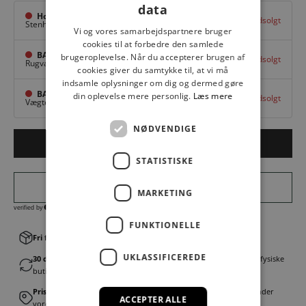
data
Hovedlager
Udsolgt
Stenhuggervej 10,
Odense M
Vi og vores samarbejdspartnere bruger
cookies til at forbedre den samlede
BAGGI Tarup Center
brugeroplevelse. Når du accepterer brugen af
Udsolgt
Rugvang 36,
Odense NV
cookies giver du samtykke til, at vi må
indsamle oplysninger om dig og dermed gøre
BAGGI Nyborg
din oplevelse mere personlig.
Læs mere
Udsolgt
Vægtergade 1,
Nyborg
NØDVENDIGE
Udsolgt
STATISTISKE
MARKETING
FUNKTIONELLE
Fri fragt v. køb over 499,00 kr.
│Levering 1-3 hverdage
UKLASSIFICEREDE
30 dages fortrydelsesret
│Byt eller returner gratis i en af vores fysiske
butikker
Prismatch
│Vi tilbyder landsdækkende prisgaranti. Læs mere under
ACCEPTER ALLE
vores FAQ