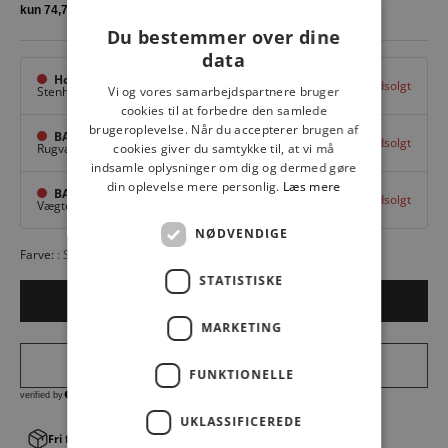
Du bestemmer over dine
data
Hovedlager
Udsolgt
Vi og vores samarbejdspartnere bruger
Stenhuggervej 10,
Odense M
cookies til at forbedre den samlede
brugeroplevelse. Når du accepterer brugen af
BAGGI Tarup Center
Udsolgt
cookies giver du samtykke til, at vi må
Rugvang 36,
Odense NV
indsamle oplysninger om dig og dermed gøre
din oplevelse mere personlig.
Læs mere
BAGGI Nyborg
Udsolgt
Vægtergade 1,
Nyborg
NØDVENDIGE
Farve:
SAND
STATISTISKE
Udsolgt
MARKETING
FUNKTIONELLE
UKLASSIFICEREDE
Fri fragt v. køb over 499,00 kr.
│Levering 1-3 hverdage