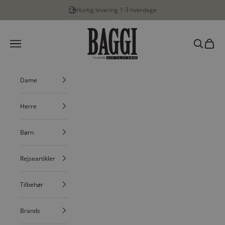
Spring til indhold
Hurtig levering 1-3 hverdage
BAGGI
Menu
Søg
Indkøbs
Dame
Herre
Børn
Rejseartikler
Tilbehør
Brands