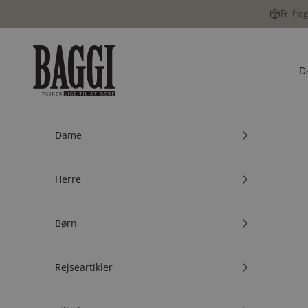
Spring til indhold
Fri fra
BAGGI
D
Dame
Herre
Børn
Rejseartikler