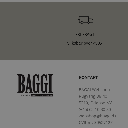
FRI FRAGT
v. køber over 499,-
KONTAKT
BAGGI Webshop
Rugvang 36-40
5210, Odense NV
(+45) 63 10 80 80
webshop@baggi.dk
CVR-nr. 30527127