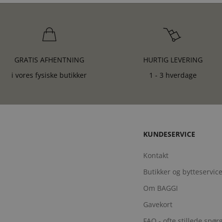
GRATIS AFHENTNING
HURTIG LEVERING
i vores fysiske butikker
1 - 3 hverdage
KUNDESERVICE
Kontakt
Butikker og bytteservic
Om BAGGI
Gavekort
FAQ - ofte stillede spø