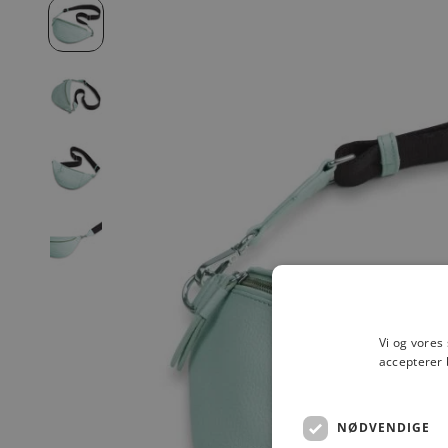
Vi og vores
accepterer 
NØDVENDIGE