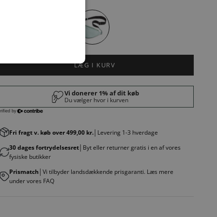
arve:
MINT W/BLACK
LÆG I KURV
Fri fragt v. køb over 499,00 kr.
│Levering 1-3 hverdage
30 dages fortrydelsesret
│Byt eller returner gratis i en af vores
fysiske butikker
Prismatch
│Vi tilbyder landsdækkende prisgaranti. Læs mere
under vores FAQ