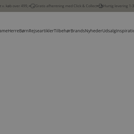
gt v. køb over 499,-
Gratis afhentning med Click & Collect
Hurtig levering 1-
ame
Herre
Børn
Rejseartikler
Tilbehør
Brands
Nyheder
Udsalg
Inspirati