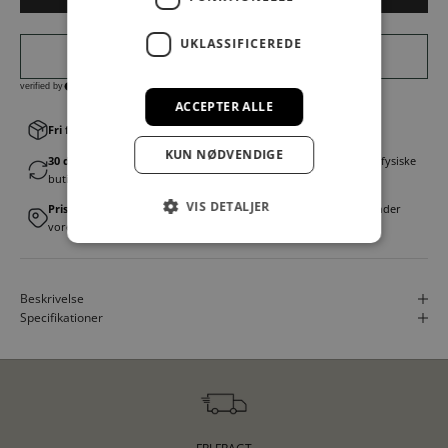
UKLASSIFICEREDE
ACCEPTER ALLE
Fri fragt v. køb over 499,00 kr.
│Levering 1-3 hverdage
KUN NØDVENDIGE
30 dages fortrydelsesret
│Byt eller returner gratis i en af vores fysiske
butikker
VIS DETALJER
Prismatch
│Vi tilbyder landsdækkende prisgaranti. Læs mere under
vores FAQ
Beskrivelse
Specifikationer