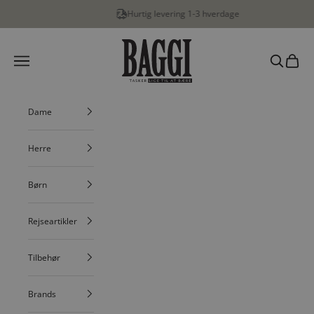
Spring til indhold
Hurtig levering 1-3 hverdage
…
BAGGI
Menu
Søg
Indkøbs
Dame
Herre
Børn
Rejseartikler
Tilbehør
Brands