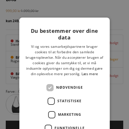
Salgspris
Normalpris
999,00 kr
1.999,00 kr
Du bestemmer over dine
data
Hovedlager
Udsolgt
Stenhuggervej 10,
Odense M
Vi og vores samarbejdspartnere bruger
cookies til at forbedre den samlede
brugeroplevelse. Når du accepterer brugen af
BAGGI Tarup Center
Få på lager
Rugvang 36,
Odense NV
cookies giver du samtykke til, at vi må
indsamle oplysninger om dig og dermed gøre
din oplevelse mere personlig.
Læs mere
BAGGI Nyborg
Udsolgt
Vægtergade 1,
Nyborg
NØDVENDIGE
Farve:
GREY TAUPE 516
STATISTISKE
MARKETING
LÆG I KURV
FUNKTIONELLE