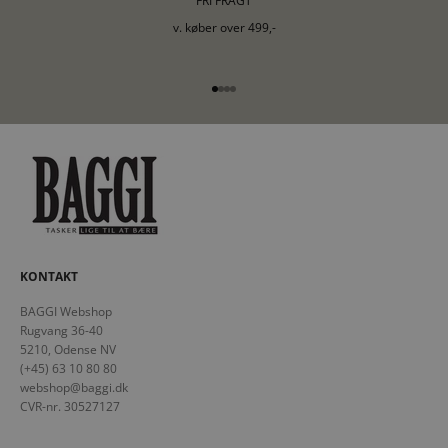
FRI FRAGT
v. køber over 499,-
Gå til element 1
Gå til element 2
Gå til element 3
Gå til element 4
KONTAKT
BAGGI Webshop
Rugvang 36-40
5210, Odense NV
(+45) 63 10 80 80
webshop@baggi.dk
CVR-nr. 30527127