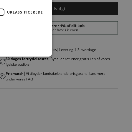
Udsolgt
UKLASSIFICEREDE
Fri fragt v. køb over 499,00 kr.
│Levering 1-3 hverdage
30 dages fortrydelsesret
│Byt eller returner gratis i en af vores
fysiske butikker
Prismatch
│Vi tilbyder landsdækkende prisgaranti. Læs mere
under vores FAQ