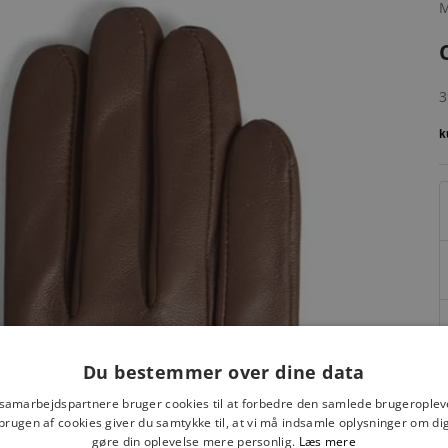
S
3
Du bestemmer over dine data
S
 samarbejdspartnere bruger cookies til at forbedre den samlede brugeroplev
brugen af cookies giver du samtykke til, at vi må indsamle oplysninger om d
gøre din oplevelse mere personlig.
Læs mere