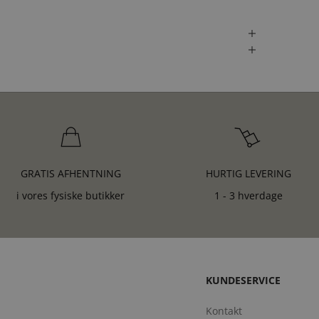
GRATIS AFHENTNING
HURTIG LEVERING
i vores fysiske butikker
1 - 3 hverdage
KUNDESERVICE
Kontakt