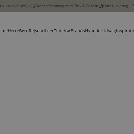
gt v. køb over 499,-
Gratis afhentning med Click & Collect
Hurtig levering 1-
ame
Herre
Børn
Rejseartikler
Tilbehør
Brands
Nyheder
Udsalg
Inspirati