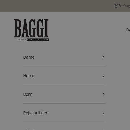
Spring til indhold
Fri fra
BAGGI
D
Dame
Herre
Børn
Rejseartikler