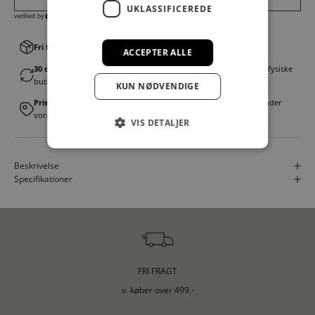
UKLASSIFICEREDE
Fri fragt v. køb over 499,00 kr.
│Levering 1-3 hverdage
ACCEPTER ALLE
30 dages fortrydelsesret
│Byt eller returner gratis i en af vores fysiske
butikker
KUN NØDVENDIGE
Prismatch
│Vi tilbyder landsdækkende prisgaranti. Læs mere under
vores FAQ
VIS DETALJER
Beskrivelse
Specifikationer
FRI FRAGT
v. køber over 499,-