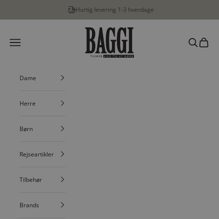
Spring til indhold
Hurtig levering 1-3 hverdage
BAGGI
Menu
Søg
Indkøbs
Dame
Herre
Børn
Rejseartikler
Tilbehør
Brands