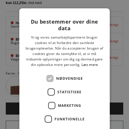
Du bestemmer over dine
Hovedlager
Udsolgt
Stenhuggervej 10,
Odense M
data
Vi og vores samarbejdspartnere bruger
BAGGI Tarup Center
Udsolgt
Rugvang 36,
Odense NV
cookies til at forbedre den samlede
brugeroplevelse. Når du accepterer brugen af
cookies giver du samtykke til, at vi må
BAGGI Nyborg
Udsolgt
Vægtergade 1,
Nyborg
indsamle oplysninger om dig og dermed gøre
din oplevelse mere personlig.
Læs mere
Farve:
BLACK
NØDVENDIGE
STATISTISKE
MARKETING
Udsolgt
FUNKTIONELLE