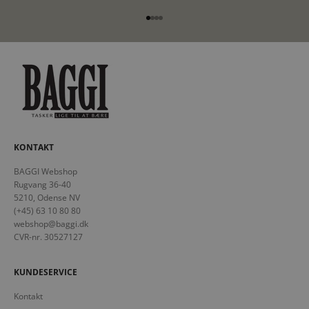
Gå til element 1
Gå til element 2
Gå til element 3
Gå til element 4
KONTAKT
BAGGI Webshop
Rugvang 36-40
5210, Odense NV
(+45) 63 10 80 80
webshop@baggi.dk
CVR-nr. 30527127
KUNDESERVICE
Kontakt