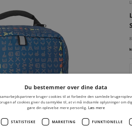
S
8
Du bestemmer over dine data
 samarbejdspartnere bruger cookies til at forbedre den samlede brugeroplev
brugen af cookies giver du samtykke til, at vi må indsamle oplysninger om d
gøre din oplevelse mere personlig.
Læs mere
STATISTISKE
MARKETING
FUNKTIONELLE