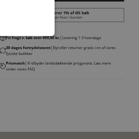
Fri fragt v. køb over 499,00 kr.
│Levering 1-3 hverdage
30 dages fortrydelsesret
│Byt eller returner gratis i en af vores
fysiske butikker
Prismatch
│Vi tilbyder landsdækkende prisgaranti. Læs mere
under vores FAQ