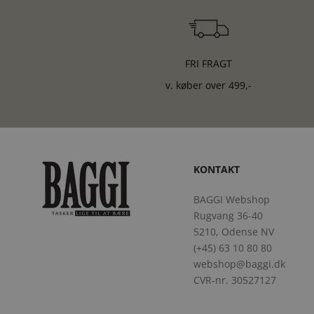
FRI FRAGT
v. køber over 499,-
KONTAKT
BAGGI Webshop
Rugvang 36-40
5210, Odense NV
(+45) 63 10 80 80
webshop@baggi.dk
CVR-nr. 30527127