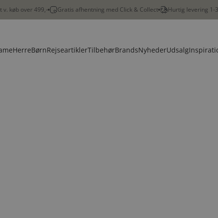
gt v. køb over 499,-
Gratis afhentning med Click & Collect
Hurtig levering 1-
ame
Herre
Børn
Rejseartikler
Tilbehør
Brands
Nyheder
Udsalg
Inspirati