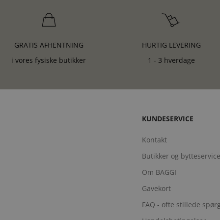
GRATIS AFHENTNING
HURTIG LEVERING
i vores fysiske butikker
1 - 3 hverdage
KUNDESERVICE
Kontakt
Butikker og bytteservic
Om BAGGI
Gavekort
FAQ - ofte stillede spø