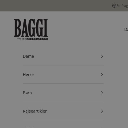
Spring til indhold
Fri fra
BAGGI
D
Dame
Herre
Børn
Rejseartikler