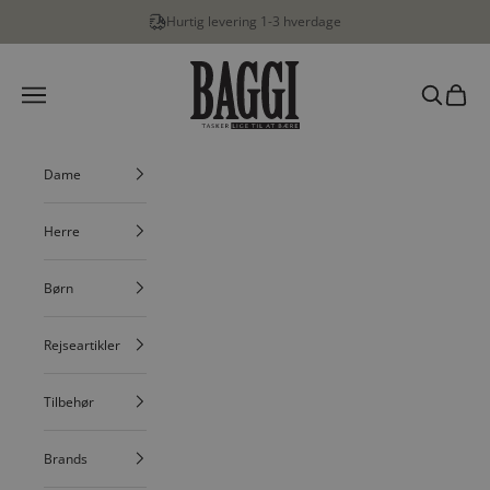
Spring til indhold
Hurtig levering 1-3 hverdage
BAGGI
Menu
Søg
Indkøbs
Dame
Herre
Børn
Rejseartikler
Tilbehør
Brands