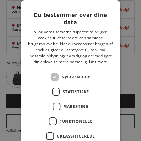
Hovedlager
Udsolgt
Stenhuggervej 10,
Odense M
Du bestemmer over dine
data
BAGGI Tarup Center
Udsolgt
Rugvang 36,
Odense NV
Vi og vores samarbejdspartnere bruger
cookies til at forbedre den samlede
BAGGI Nyborg
brugeroplevelse. Når du accepterer brugen af
Udsolgt
Vægtergade 1,
Nyborg
cookies giver du samtykke til, at vi må
indsamle oplysninger om dig og dermed gøre
din oplevelse mere personlig.
Læs mere
Farve:
GREY GRIS
NØDVENDIGE
STATISTISKE
Udsolgt
MARKETING
FUNKTIONELLE
UKLASSIFICEREDE