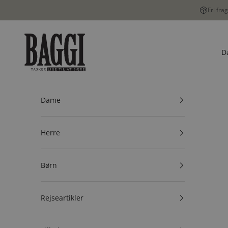
Spring til indhold
Fri fra
BAGGI
D
Dame
Herre
Børn
Rejseartikler