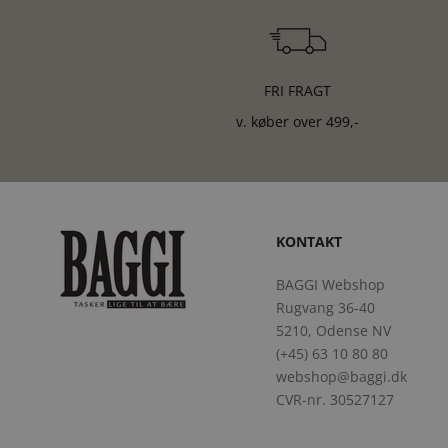
FRI FRAGT
v. køber over 499,-
KONTAKT
BAGGI Webshop
Rugvang 36-40
5210, Odense NV
(+45) 63 10 80 80
webshop@baggi.dk
CVR-nr. 30527127