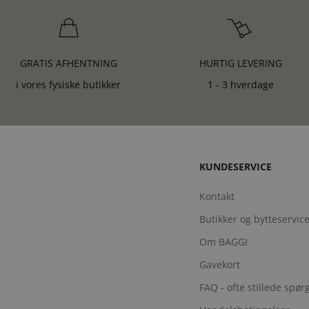
GRATIS AFHENTNING
HURTIG LEVERING
i vores fysiske butikker
1 - 3 hverdage
KUNDESERVICE
Kontakt
Butikker og bytteservic
Om BAGGI
Gavekort
FAQ - ofte stillede spø