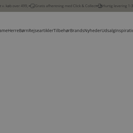
gt v. køb over 499,-
Gratis afhentning med Click & Collect
Hurtig levering 1-
ame
Herre
Børn
Rejseartikler
Tilbehør
Brands
Nyheder
Udsalg
Inspirati