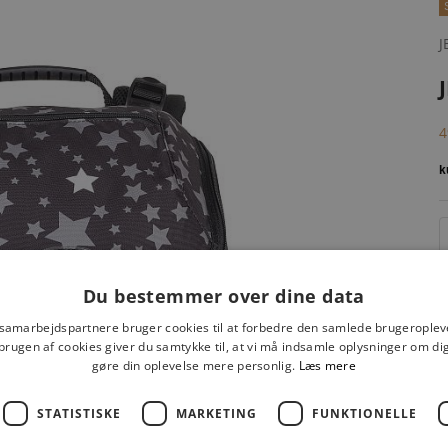
J
S
4
Du bestemmer over dine data
 samarbejdspartnere bruger cookies til at forbedre den samlede brugeroplev
brugen af cookies giver du samtykke til, at vi må indsamle oplysninger om d
gøre din oplevelse mere personlig.
Læs mere
STATISTISKE
MARKETING
FUNKTIONELLE
F