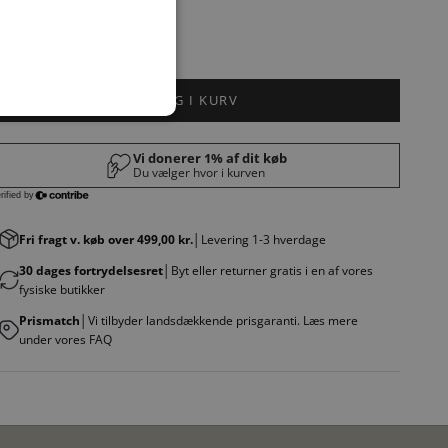
LÆG I KURV
Fri fragt v. køb over 499,00 kr.
│Levering 1-3 hverdage
30 dages fortrydelsesret
│Byt eller returner gratis i en af vores
fysiske butikker
Prismatch
│Vi tilbyder landsdækkende prisgaranti. Læs mere
under vores FAQ