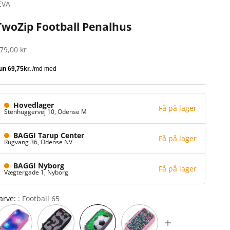
EVA
TwoZip Football Penalhus
algspris
79,00 kr
Hovedlager
Få på lager
Stenhuggervej 10,
Odense M
BAGGI Tarup Center
Få på lager
Rugvang 36,
Odense NV
BAGGI Nyborg
Få på lager
Vægtergade 1,
Nyborg
arve:
Football 65