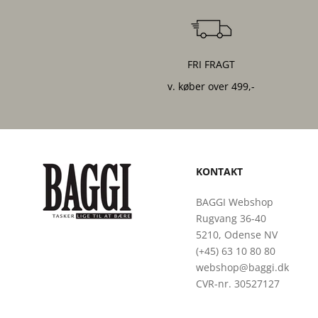
FRI FRAGT
v. køber over 499,-
KONTAKT
BAGGI Webshop
Rugvang 36-40
5210, Odense NV
(+45) 63 10 80 80
webshop@baggi.dk
CVR-nr. 30527127