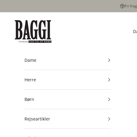
Spring til indhold
Fri fra
BAGGI
D
Dame
Herre
Børn
Rejseartikler