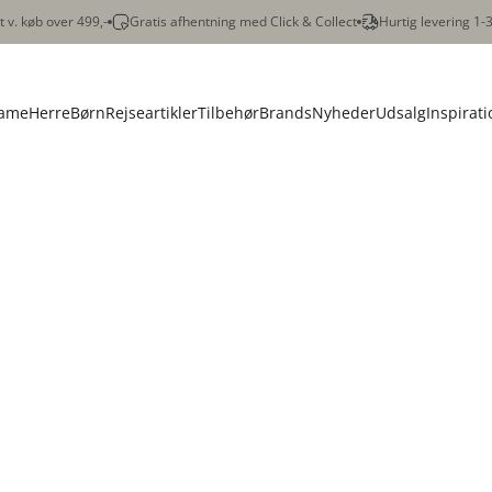
gt v. køb over 499,-
Gratis afhentning med Click & Collect
Hurtig levering 1-
ame
Herre
Børn
Rejseartikler
Tilbehør
Brands
Nyheder
Udsalg
Inspirati