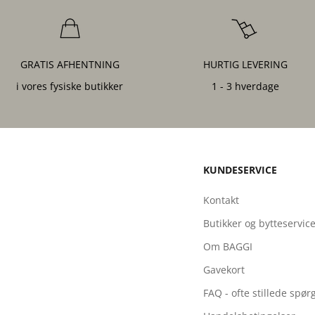
GRATIS AFHENTNING
HURTIG LEVERING
i vores fysiske butikker
1 - 3 hverdage
KUNDESERVICE
Kontakt
Butikker og bytteservic
Om BAGGI
Gavekort
FAQ - ofte stillede spø