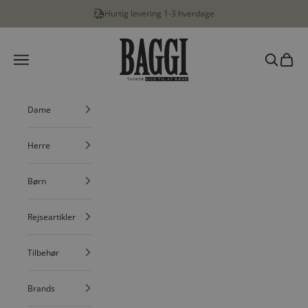
Spring til indhold
Hurtig levering 1-3 hverdage
BAGGI
Menu
Søg
Indkøbs
Dame
Herre
Børn
Rejseartikler
Tilbehør
Brands