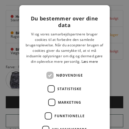
Hovedlager
Du bestemmer over dine
Udsolgt
Stenhuggervej 10,
Odense M
data
BAGGI Tarup Center
Vi og vores samarbejdspartnere bruger
Få på lager
Rugvang 36,
Odense NV
cookies til at forbedre den samlede
brugeroplevelse. Når du accepterer brugen af
BAGGI Nyborg
cookies giver du samtykke til, at vi må
Udsolgt
Vægtergade 1,
Nyborg
indsamle oplysninger om dig og dermed gøre
din oplevelse mere personlig.
Læs mere
Farve:
Flora
NØDVENDIGE
STATISTISKE
MARKETING
LÆG I KURV
FUNKTIONELLE