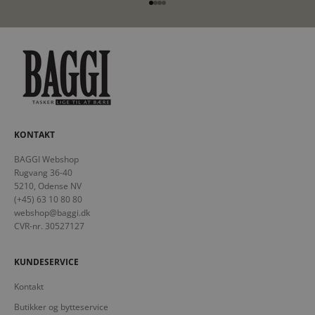
Gå til element 1
Gå til element 2
Gå til element 3
Gå til element 4
KONTAKT
BAGGI Webshop
Rugvang 36-40
5210, Odense NV
(+45) 63 10 80 80
webshop@baggi.dk
CVR-nr. 30527127
KUNDESERVICE
Kontakt
Butikker og bytteservice