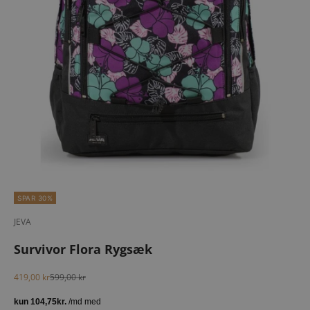
SPAR 30%
JEVA
Survivor Flora Rygsæk
Salgspris
Normalpris
419,00 kr
599,00 kr