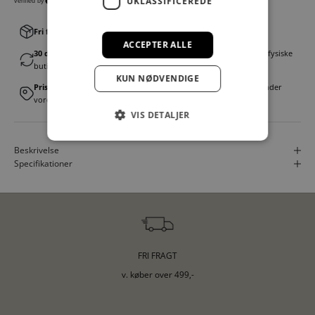
UKLASSIFICEREDE
Fri fragt v. køb over 499,00 kr.
│Levering 1-3 hverdage
ACCEPTER ALLE
30 dages fortrydelsesret
│Byt eller returner gratis i en af vores fysiske
butikker
KUN NØDVENDIGE
Prismatch
│Vi tilbyder landsdækkende prisgaranti. Læs mere under
vores FAQ
VIS DETALJER
Beskrivelse
Specifikationer
FRI FRAGT
v. køber over 499,-