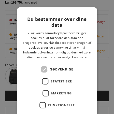
Du bestemmer over dine
Hovedlager
Udsolgt
Stenhuggervej 10,
Odense M
data
Vi og vores samarbejdspartnere bruger
BAGGI Nyborg
Få på lager
Vægtergade 1,
Nyborg
cookies til at forbedre den samlede
brugeroplevelse. Når du accepterer brugen af
cookies giver du samtykke til, at vi må
BAGGI Tarup Center
Få på lager
Rugvang 36,
Odense NV
indsamle oplysninger om dig og dermed gøre
din oplevelse mere personlig.
Læs mere
Farve:
Anton 87
NØDVENDIGE
STATISTISKE
MARKETING
LÆG I KURV
FUNKTIONELLE