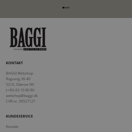
Gå til element 1
Gå til element 2
Gå til element 3
Gå til element 4
KONTAKT
BAGGI Webshop
Rugvang 36-40
5210, Odense NV
(+45) 63 10 80 80
webshop@baggi.dk
CVR-nr. 30527127
KUNDESERVICE
Kontakt