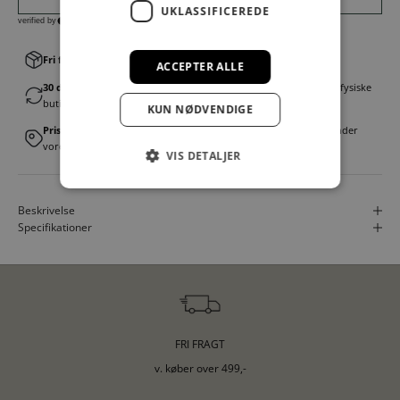
UKLASSIFICEREDE
Fri fragt v. køb over 499,00 kr.
│Levering 1-3 hverdage
ACCEPTER ALLE
30 dages fortrydelsesret
│Byt eller returner gratis i en af vores fysiske
butikker
KUN NØDVENDIGE
Prismatch
│Vi tilbyder landsdækkende prisgaranti. Læs mere under
vores FAQ
VIS DETALJER
Beskrivelse
Specifikationer
FRI FRAGT
v. køber over 499,-