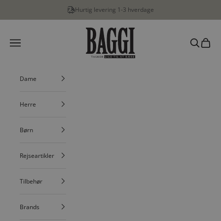
Spring til indhold
Hurtig levering 1-3 hverdage
BAGGI
Menu
Søg
Indkøbs
Dame
Herre
Børn
Rejseartikler
Tilbehør
Brands