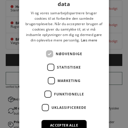
data
Hovedlager
Udsolgt
Stenhuggervej 10,
Odense M
Vi og vores samarbejdspartnere bruger
cookies til at forbedre den samlede
BAGGI Tarup Center
brugeroplevelse. Når du accepterer brugen af
Udsolgt
Rugvang 36,
Odense NV
cookies giver du samtykke til, at vi må
indsamle oplysninger om dig og dermed gøre
BAGGI Nyborg
din oplevelse mere personlig.
Læs mere
Udsolgt
Vægtergade 1,
Nyborg
NØDVENDIGE
Udsolgt
STATISTISKE
MARKETING
FUNKTIONELLE
Fri fragt v. køb over 499,00 kr.
│Levering 1-3 hverdage
UKLASSIFICEREDE
30 dages fortrydelsesret
│Byt eller returner gratis i en af vores fysiske
butikker
Prismatch
│Vi tilbyder landsdækkende prisgaranti. Læs mere under
ACCEPTER ALLE
vores FAQ