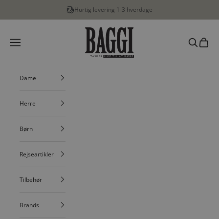
Spring til indhold
Hurtig levering 1-3 hverdage
BAGGI
Menu
Søg
Indkøbs
Dame
Herre
Børn
Rejseartikler
Tilbehør
Brands