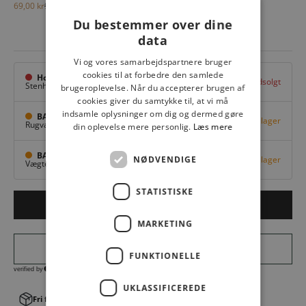
Salgspris
Normalpris
69,00 kr
99,00 kr
Du bestemmer over dine
data
Vi og vores samarbejdspartnere bruger
cookies til at forbedre den samlede
Hovedlager
Udsolgt
Stenhuggervej 10,
Odense M
brugeroplevelse. Når du accepterer brugen af
cookies giver du samtykke til, at vi må
indsamle oplysninger om dig og dermed gøre
BAGGI Tarup Center
Få på lager
Rugvang 36,
Odense NV
din oplevelse mere personlig.
Læs mere
BAGGI Nyborg
NØDVENDIGE
Få på lager
Vægtergade 1,
Nyborg
STATISTISKE
LÆG I KURV
MARKETING
FUNKTIONELLE
UKLASSIFICEREDE
Fri fragt v. køb over 499,00 kr.
│Levering 1-3 hverdage