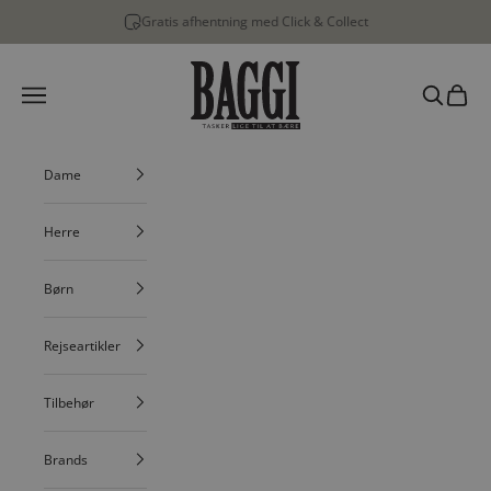
Spring til indhold
Gratis afhentning med Click & Collect
BAGGI
Menu
Søg
Indkøbs
Dame
Herre
Børn
Rejseartikler
Tilbehør
Brands