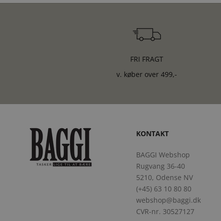
FRI FRAGT
v. køber over 499,-
KONTAKT
BAGGI Webshop
Rugvang 36-40
5210, Odense NV
(+45) 63 10 80 80
webshop@baggi.dk
CVR-nr. 30527127