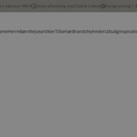
gt v. køb over 499,-
Gratis afhentning med Click & Collect
Hurtig levering 1-
ame
Herre
Børn
Rejseartikler
Tilbehør
Brands
Nyheder
Udsalg
Inspirati