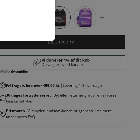
arve:
Dinosaur Robot 61
LÆG I KURV
Fri fragt v. køb over 499,00 kr.
│Levering 1-3 hverdage
30 dages fortrydelsesret
│Byt eller returner gratis i en af vores
fysiske butikker
Prismatch
│Vi tilbyder landsdækkende prisgaranti. Læs mere
under vores FAQ