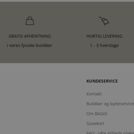
GRATIS AFHENTNING
HURTIG LEVERING
i vores fysiske butikker
1 - 3 hverdage
KUNDESERVICE
Kontakt
Butikker og bytteservic
Om BAGGI
Gavekort
FAQ - ofte stillede spø