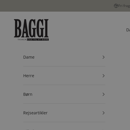
Spring til indhold
Fri fra
BAGGI
D
Dame
Herre
Børn
Rejseartikler