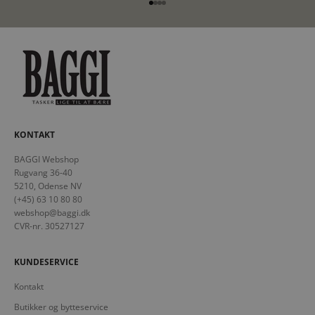
Gå til element 1
Gå til element 2
Gå til element 3
Gå til element 4
KONTAKT
BAGGI Webshop
Rugvang 36-40
5210, Odense NV
(+45) 63 10 80 80
webshop@baggi.dk
CVR-nr. 30527127
KUNDESERVICE
Kontakt
Butikker og bytteservice