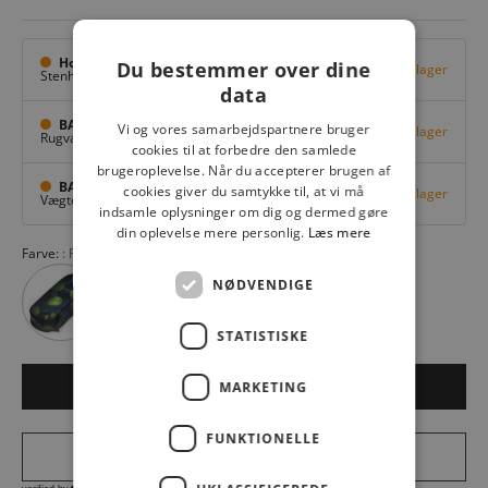
Hovedlager
Du bestemmer over dine
Få på lager
Stenhuggervej 10,
Odense M
data
BAGGI Tarup Center
Vi og vores samarbejdspartnere bruger
Få på lager
Rugvang 36,
Odense NV
cookies til at forbedre den samlede
brugeroplevelse. Når du accepterer brugen af
BAGGI Nyborg
cookies giver du samtykke til, at vi må
Få på lager
Vægtergade 1,
Nyborg
indsamle oplysninger om dig og dermed gøre
din oplevelse mere personlig.
Læs mere
Farve:
PURPLE ROSE 54
NØDVENDIGE
STATISTISKE
MARKETING
LÆG I KURV
FUNKTIONELLE