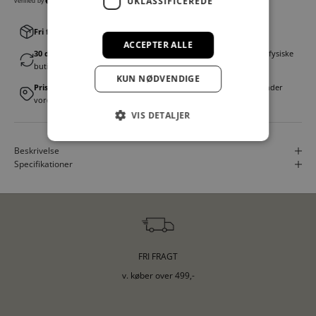
UKLASSIFICEREDE
Fri fragt v. køb over 499,00 kr.
│Levering 1-3 hverdage
ACCEPTER ALLE
30 dages fortrydelsesret
│Byt eller returner gratis i en af vores fysiske
butikker
KUN NØDVENDIGE
Prismatch
│Vi tilbyder landsdækkende prisgaranti. Læs mere under
vores FAQ
VIS DETALJER
Beskrivelse
Specifikationer
FRI FRAGT
v. køber over 499,-