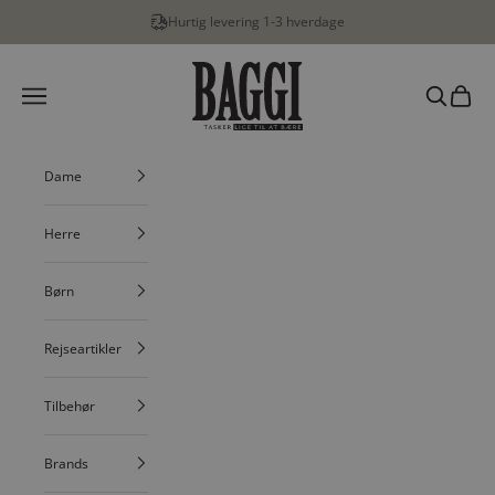
Spring til indhold
Hurtig levering 1-3 hverdage
BAGGI
Menu
Søg
Indkøbs
Dame
Herre
Børn
Rejseartikler
Tilbehør
Brands