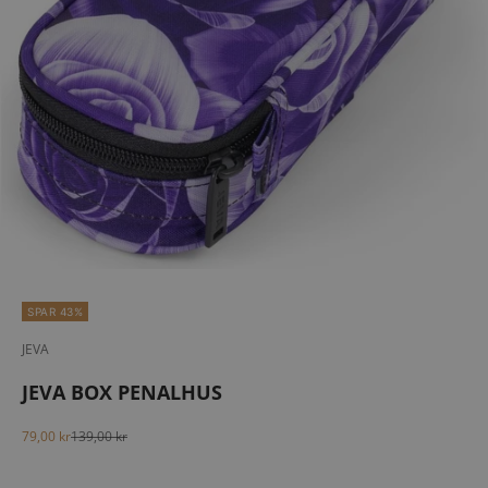
SPAR 43%
JEVA
JEVA BOX PENALHUS
Salgspris
Normalpris
79,00 kr
139,00 kr