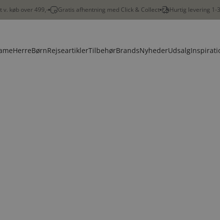
gt v. køb over 499,-
Gratis afhentning med Click & Collect
Hurtig levering 1-
ame
Herre
Børn
Rejseartikler
Tilbehør
Brands
Nyheder
Udsalg
Inspirati