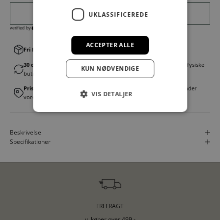
UKLASSIFICEREDE
ACCEPTER ALLE
Fri fragt v. køb over 499,00 kr.
│Levering 1-3 hverdage
30 dages fortrydelsesret
│Byt eller returner gratis i en af vores fysiske
KUN NØDVENDIGE
butikker
Prismatch
│Vi tilbyder landsdækkende prisgaranti. Læs mere under
VIS DETALJER
vores FAQ
Beskrivelse
Specifikationer
FRI FRAGT
v. køber over 499,-