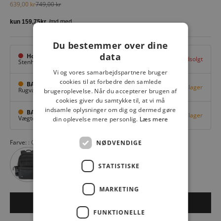
Salgspris
Normalpris
639,00 kr
749,00 kr
Du bestemmer over dine
data
Hovedlager
Udsolgt
Stenhuggervej 10,
Odense M
Vi og vores samarbejdspartnere bruger
cookies til at forbedre den samlede
BAGGI Tarup Center
Få på lager
Rugvang 36,
Odense NV
brugeroplevelse. Når du accepterer brugen af
cookies giver du samtykke til, at vi må
indsamle oplysninger om dig og dermed gøre
BAGGI Nyborg
Få på lager
Vægtergade 1,
Nyborg
din oplevelse mere personlig.
Læs mere
Farve:
COSMOS 98
NØDVENDIGE
STATISTISKE
MARKETING
LÆG I KURV
FUNKTIONELLE