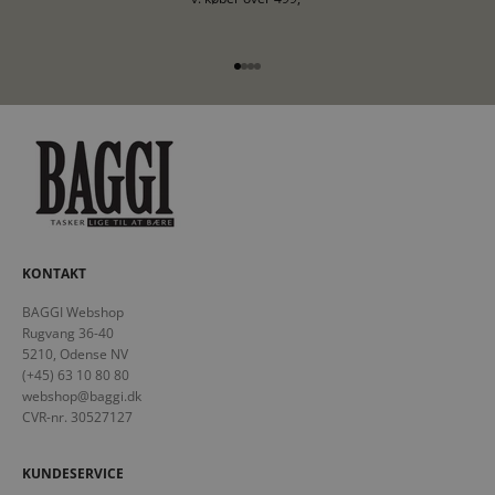
Gå til element 1
Gå til element 2
Gå til element 3
Gå til element 4
KONTAKT
BAGGI Webshop
Rugvang 36-40
5210, Odense NV
(+45) 63 10 80 80
webshop@baggi.dk
CVR-nr. 30527127
KUNDESERVICE