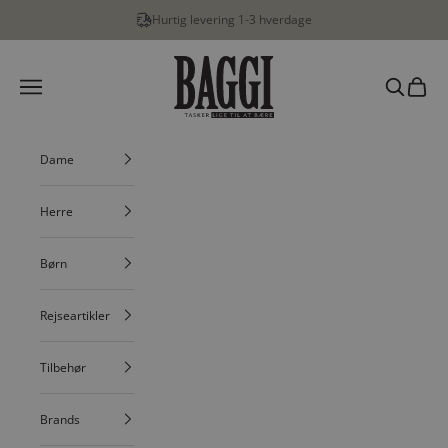
Spring til indhold
Hurtig levering 1-3 hverdage
BAGGI
Menu
Søg
Indkøbs
Dame
Herre
Børn
Rejseartikler
Tilbehør
Brands