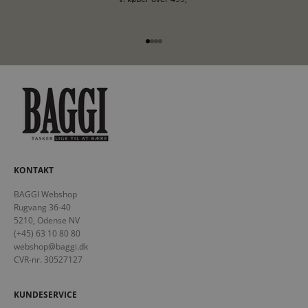
Gå til element 1
Gå til element 2
Gå til element 3
Gå til element 4
KONTAKT
BAGGI Webshop
Rugvang 36-40
5210, Odense NV
(+45) 63 10 80 80
webshop@baggi.dk
CVR-nr. 30527127
KUNDESERVICE