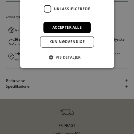
UKLASSIFICEREDE
ACCEPTER ALLE
Fri fragt v. køb over 499,00 kr.
│Levering 1-3 hverdage
30 dages fortrydelsesret
│Byt eller returner gratis i en af vores fysiske
KUN NØDVENDIGE
butikker
Prismatch
│Vi tilbyder landsdækkende prisgaranti. Læs mere under
VIS DETALJER
vores FAQ
Beskrivelse
Specifikationer
FRI FRAGT
v. køber over 499,-