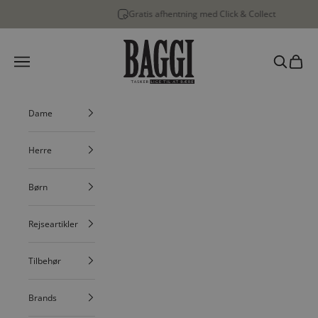
Spring til indhold
Gratis afhentning med Click & Collect
…
BAGGI
Menu
Søg
Indkøbs
Dame
Herre
Børn
Rejseartikler
Tilbehør
Brands