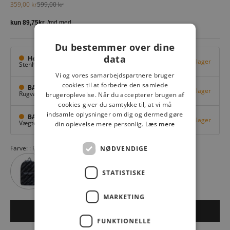
Salgspris
Normalpris
359,00 kr
599,00 kr
Du bestemmer over dine
data
Hovedlager
Få på lager
Stenhuggervej 10,
Odense M
Vi og vores samarbejdspartnere bruger
cookies til at forbedre den samlede
BAGGI Tarup Center
Få på lager
Rugvang 36,
Odense NV
brugeroplevelse. Når du accepterer brugen af
cookies giver du samtykke til, at vi må
indsamle oplysninger om dig og dermed gøre
BAGGI Nyborg
Få på lager
Vægtergade 1,
Nyborg
din oplevelse mere personlig.
Læs mere
Farve:
RAVEN CROSSH. BLK.
NØDVENDIGE
STATISTISKE
MARKETING
LÆG I KURV
FUNKTIONELLE