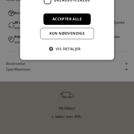
UKLASSIFICEREDE
Fri fragt v. køb over 499,00 kr.
│Levering 1-3 hverdage
ACCEPTER ALLE
30 dages fortrydelsesret
│Byt eller returner gratis i en af vores fysiske
butikker
KUN NØDVENDIGE
Prismatch
│Vi tilbyder landsdækkende prisgaranti. Læs mere under
vores FAQ
VIS DETALJER
Beskrivelse
Specifikationer
FRI FRAGT
v. køber over 499,-