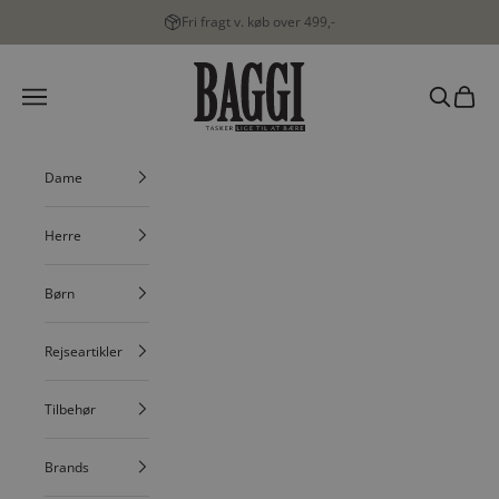
Spring til indhold
Fri fragt v. køb over 499,-
BAGGI
Menu
Søg
Indkøbs
Dame
Herre
Børn
Rejseartikler
Tilbehør
Brands