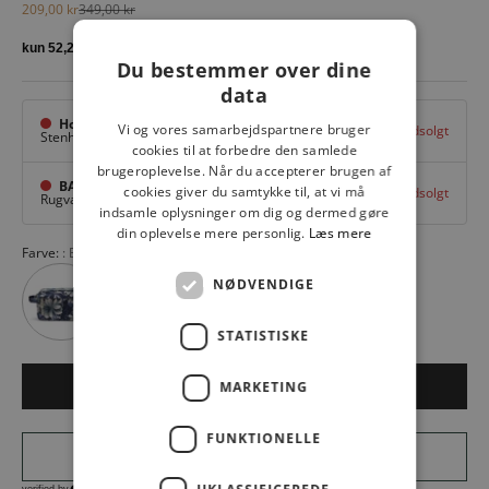
Salgspris
Normalpris
209,00 kr
349,00 kr
Du bestemmer over dine
data
Hovedlager
Vi og vores samarbejdspartnere bruger
Udsolgt
Stenhuggervej 10,
Odense M
cookies til at forbedre den samlede
brugeroplevelse. Når du accepterer brugen af
BAGGI Tarup Center
cookies giver du samtykke til, at vi må
Udsolgt
Rugvang 36,
Odense NV
indsamle oplysninger om dig og dermed gøre
din oplevelse mere personlig.
Læs mere
Farve:
Black Tonal 05881
NØDVENDIGE
STATISTISKE
Udsolgt
MARKETING
FUNKTIONELLE