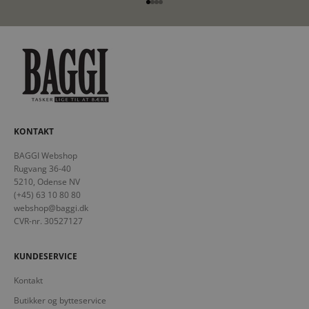
Gå til element 1
Gå til element 2
Gå til element 3
Gå til element 4
KONTAKT
BAGGI Webshop
Rugvang 36-40
5210, Odense NV
(+45) 63 10 80 80
webshop@baggi.dk
CVR-nr. 30527127
KUNDESERVICE
Kontakt
Butikker og bytteservice