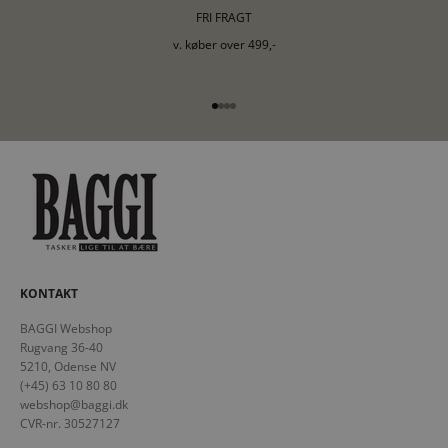
FRI FRAGT
v. køber over 499,-
Gå til element 1
Gå til element 2
Gå til element 3
Gå til element 4
KONTAKT
BAGGI Webshop
Rugvang 36-40
5210, Odense NV
(+45) 63 10 80 80
webshop@baggi.dk
CVR-nr. 30527127