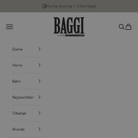
Spring til indhold
Hurtig levering 1-3 hverdage
BAGGI
Menu
Søg
Indkøbs
Dame
Herre
Børn
Rejseartikler
Tilbehør
Brands