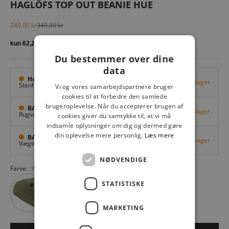
HAGLÖFS TOP OUT BEANIE HUE
Salgspris
Normalpris
249,00 kr
349,00 kr
Du bestemmer over dine
data
Hovedlager
Få på lager
Stenhuggervej 10,
Odense M
Vi og vores samarbejdspartnere bruger
cookies til at forbedre den samlede
brugeroplevelse. Når du accepterer brugen af
BAGGI Tarup Center
Få på lager
Rugvang 36,
Odense NV
cookies giver du samtykke til, at vi må
indsamle oplysninger om dig og dermed gøre
din oplevelse mere personlig.
Læs mere
BAGGI Nyborg
Få på lager
Vægtergade 1,
Nyborg
NØDVENDIGE
Farve:
CINNAMON BROWN
STATISTISKE
MARKETING