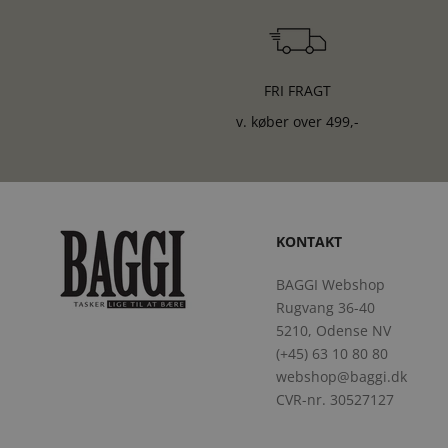
FRI FRAGT
v. køber over 499,-
KONTAKT
BAGGI Webshop
Rugvang 36-40
5210, Odense NV
(+45) 63 10 80 80
webshop@baggi.dk
CVR-nr. 30527127