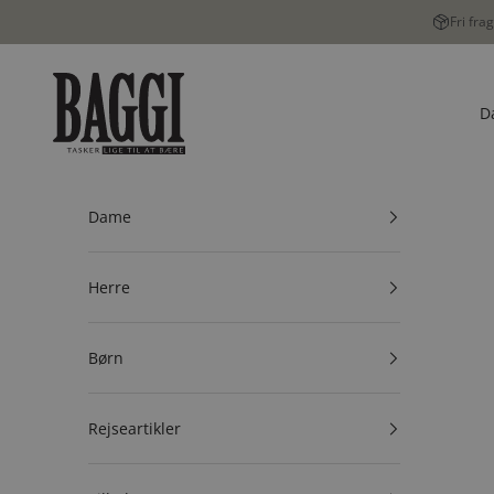
Spring til indhold
Fri fra
BAGGI
D
Dame
Herre
Børn
Rejseartikler