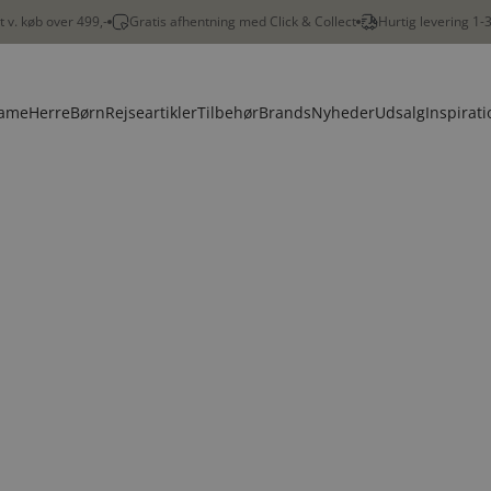
gt v. køb over 499,-
Gratis afhentning med Click & Collect
Hurtig levering 1-
ame
Herre
Børn
Rejseartikler
Tilbehør
Brands
Nyheder
Udsalg
Inspirati