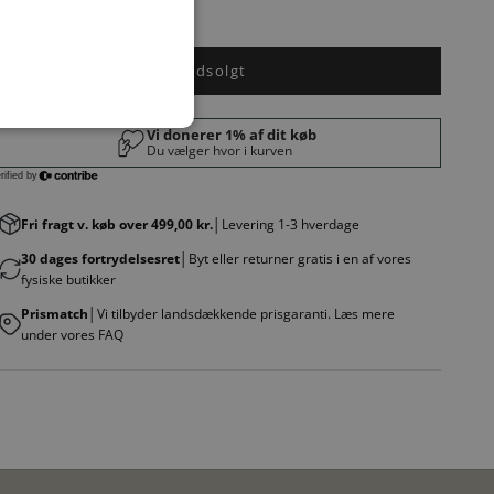
Udsolgt
Fri fragt v. køb over 499,00 kr.
│Levering 1-3 hverdage
30 dages fortrydelsesret
│Byt eller returner gratis i en af vores
fysiske butikker
Prismatch
│Vi tilbyder landsdækkende prisgaranti. Læs mere
under vores FAQ