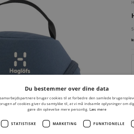
S
5
Du bestemmer over dine data
 samarbejdspartnere bruger cookies til at forbedre den samlede brugeroplev
brugen af cookies giver du samtykke til, at vi må indsamle oplysninger om d
gøre din oplevelse mere personlig.
Læs mere
F
STATISTISKE
MARKETING
FUNKTIONELLE