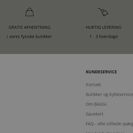
GRATIS AFHENTNING
HURTIG LEVERING
i vores fysiske butikker
1 - 3 hverdage
KUNDESERVICE
Kontakt
Butikker og bytteservic
Om BAGGI
Gavekort
FAQ - ofte stillede spø