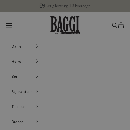
Spring til indhold
Hurtig levering 1-3 hverdage
BAGGI
Menu
Søg
Indkøbs
Dame
Herre
Børn
Rejseartikler
Tilbehør
Brands