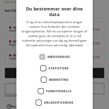
Salgspris
Normalpris
699,00 kr
999,00 kr
Du bestemmer over dine
data
Vi og vores samarbejdspartnere bruger
cookies til at forbedre den samlede
Hovedlager
Udsolgt
Stenhuggervej 10,
Odense M
brugeroplevelse. Når du accepterer brugen af
cookies giver du samtykke til, at vi må
indsamle oplysninger om dig og dermed gøre
BAGGI Tarup Center
Udsolgt
Rugvang 36,
Odense NV
din oplevelse mere personlig.
Læs mere
BAGGI Nyborg
NØDVENDIGE
Udsolgt
Vægtergade 1,
Nyborg
STATISTISKE
Udsolgt
MARKETING
FUNKTIONELLE
UKLASSIFICEREDE
Fri fragt v. køb over 499,00 kr.
│Levering 1-3 hverdage