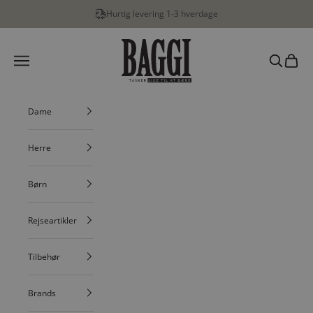
Spring til indhold
Hurtig levering 1-3 hverdage
BAGGI
Menu
Søg
Indkøbs
Dame
Herre
Børn
Rejseartikler
Tilbehør
Brands