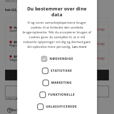
Salgspris
449,00 kr
Du bestemmer over dine
data
Vi og vores samarbejdspartnere bruger
cookies til at forbedre den samlede
Hovedlager
Udsolgt
Stenhuggervej 10,
Odense M
brugeroplevelse. Når du accepterer brugen af
cookies giver du samtykke til, at vi må
indsamle oplysninger om dig og dermed gøre
BAGGI Tarup Center
Udsolgt
Rugvang 36,
Odense NV
din oplevelse mere personlig.
Læs mere
BAGGI Nyborg
Udsolgt
NØDVENDIGE
Vægtergade 1,
Nyborg
STATISTISKE
Udsolgt
MARKETING
FUNKTIONELLE
UKLASSIFICEREDE
Fri fragt v. køb over 499,00 kr.
│Levering 1-3 hverdage