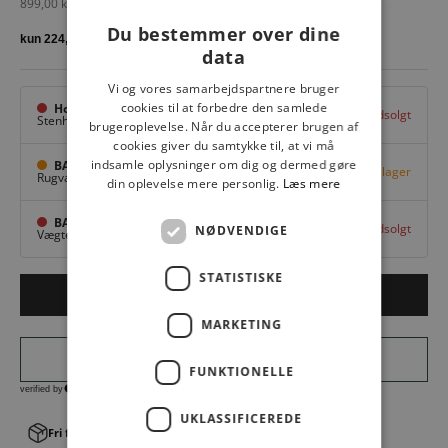
Salgspris
899,00 kr
Du bestemmer over dine
data
Vi og vores samarbejdspartnere bruger
cookies til at forbedre den samlede
Hovedlager
Udsolgt
Stenhuggervej 10,
Odense M
brugeroplevelse. Når du accepterer brugen af
cookies giver du samtykke til, at vi må
indsamle oplysninger om dig og dermed gøre
BAGGI Tarup Center
Få på lager
Rugvang 36,
Odense NV
din oplevelse mere personlig.
Læs mere
BAGGI Nyborg
Udsolgt
NØDVENDIGE
Vægtergade 1,
Nyborg
STATISTISKE
LÆG I KURV
MARKETING
FUNKTIONELLE
UKLASSIFICEREDE
Fri fragt v. køb over 499,00 kr.
│Levering 1-3 hverdage