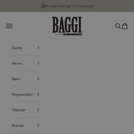
Spring til indhold
Hurtig levering 1-3 hverdage
BAGGI
Menu
Søg
Indkøbs
Dame
Herre
Børn
Rejseartikler
Tilbehør
Brands