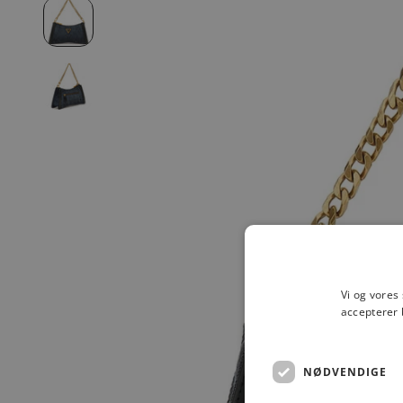
Vi og vores
accepterer 
NØDVENDIGE