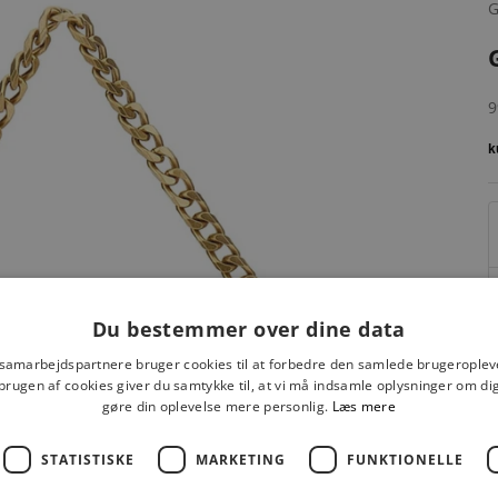
G
S
9
Du bestemmer over dine data
 samarbejdspartnere bruger cookies til at forbedre den samlede brugeroplev
brugen af cookies giver du samtykke til, at vi må indsamle oplysninger om d
gøre din oplevelse mere personlig.
Læs mere
STATISTISKE
MARKETING
FUNKTIONELLE