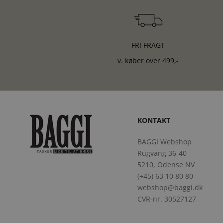
FRI FRAGT
v. køber over 499,-
KONTAKT
BAGGI Webshop
Rugvang 36-40
5210, Odense NV
(+45) 63 10 80 80
webshop@baggi.dk
CVR-nr. 30527127