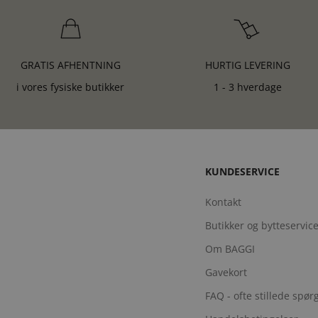
GRATIS AFHENTNING
HURTIG LEVERING
i vores fysiske butikker
1 - 3 hverdage
KUNDESERVICE
Kontakt
Butikker og bytteservic
Om BAGGI
Gavekort
FAQ - ofte stillede spø