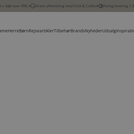
gt v. køb over 499,-
Gratis afhentning med Click & Collect
Hurtig levering 1-
ame
Herre
Børn
Rejseartikler
Tilbehør
Brands
Nyheder
Udsalg
Inspirati