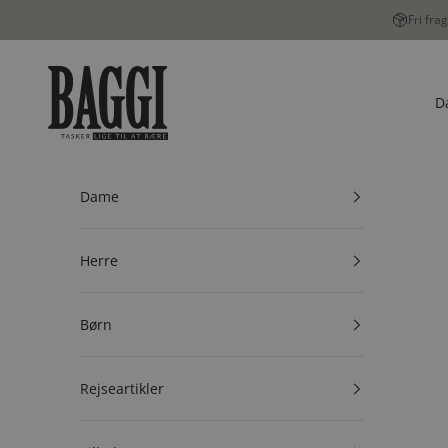
Spring til indhold
Fri fra
BAGGI
D
Dame
Herre
Børn
Rejseartikler