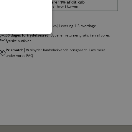
Fri fragt v. køb over 499,00 kr.
│Levering 1-3 hverdage
30 dages fortrydelsesret
│Byt eller returner gratis i en af vores
fysiske butikker
Prismatch
│Vi tilbyder landsdækkende prisgaranti. Læs mere
under vores FAQ