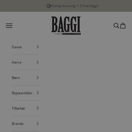
Spring til indhold
Hurtig levering 1-3 hverdage
…
BAGGI
Menu
Søg
Indkøbs
Dame
Herre
Børn
Rejseartikler
Tilbehør
Brands