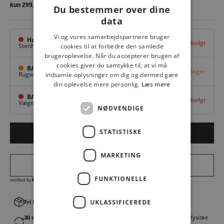
Du bestemmer over dine
data
Vi og vores samarbejdspartnere bruger
Hovedlager
Udsolgt
Stenhuggervej 10,
Odense M
cookies til at forbedre den samlede
brugeroplevelse. Når du accepterer brugen af
cookies giver du samtykke til, at vi må
BAGGI Tarup Center
Få på lager
Rugvang 36,
Odense NV
indsamle oplysninger om dig og dermed gøre
din oplevelse mere personlig.
Læs mere
BAGGI Nyborg
Udsolgt
Vægtergade 1,
Nyborg
NØDVENDIGE
STATISTISKE
LÆG I KURV
MARKETING
FUNKTIONELLE
Fri fragt v. køb over 499,00 kr.
UKLASSIFICEREDE
│Levering 1-3 hverdage
30 dages fortrydelsesret
│Byt eller returner gratis i en af vores fysiske