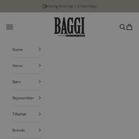
Spring til indhold
Hurtig levering 1-3 hverdage
BAGGI
Menu
Søg
Indkøbs
Dame
Herre
Børn
Rejseartikler
Tilbehør
Brands