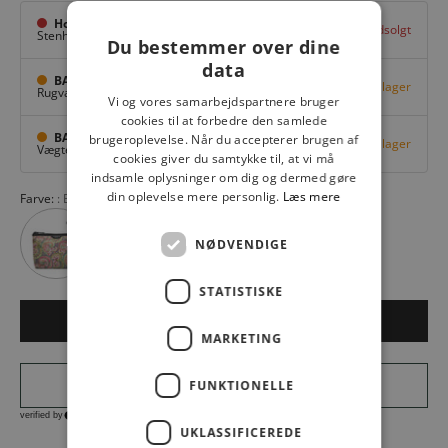
Hovedlager
Udsolgt
Stenhuggervej 10,
Odense M
Du bestemmer over dine
data
BAGGI Tarup Center
Få på lager
Rugvang 36,
Odense NV
Vi og vores samarbejdspartnere bruger
cookies til at forbedre den samlede
BAGGI Nyborg
brugeroplevelse. Når du accepterer brugen af
Få på lager
Vægtergade 1,
Nyborg
cookies giver du samtykke til, at vi må
indsamle oplysninger om dig og dermed gøre
din oplevelse mere personlig.
Læs mere
Farve:
BLACK
NØDVENDIGE
STATISTISKE
LÆG I KURV
MARKETING
FUNKTIONELLE
UKLASSIFICEREDE