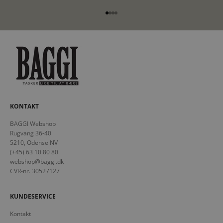
Gå til element 1
Gå til element 2
Gå til element 3
Gå til element 4
KONTAKT
BAGGI Webshop
Rugvang 36-40
5210, Odense NV
(+45) 63 10 80 80
webshop@baggi.dk
CVR-nr. 30527127
KUNDESERVICE
Kontakt