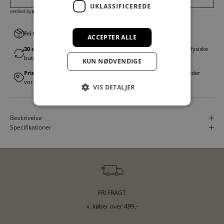
UKLASSIFICEREDE
Fri fragt v. køb over 499,00 kr.
│Levering 1-3 hverdage
ACCEPTER ALLE
30 dages fortrydelsesret
│Byt eller returner gratis i en af vores fysiske
butikker
KUN NØDVENDIGE
Prismatch
│Vi tilbyder landsdækkende prisgaranti. Læs mere under
vores FAQ
VIS DETALJER
Beskrivelse
Specifikationer
FRI FRAGT
v. køber over 499,-