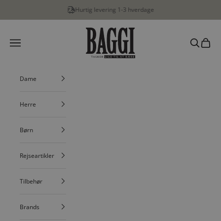
Spring til indhold
Hurtig levering 1-3 hverdage
BAGGI
Menu
Søg
Indkøbs
Dame
Herre
Børn
Rejseartikler
Tilbehør
Brands