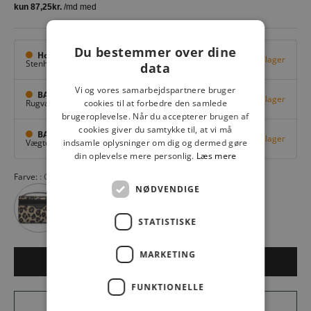
Du bestemmer over dine
Hovedlager
Få på lager
Stenhuggervej 10,
Odense M
data
Vi og vores samarbejdspartnere bruger
BAGGI Tarup Center
Få på lager
Rugvang 36,
Odense NV
cookies til at forbedre den samlede
brugeroplevelse. Når du accepterer brugen af
cookies giver du samtykke til, at vi må
BAGGI Nyborg
Få på lager
Vægtergade 1,
Nyborg
indsamle oplysninger om dig og dermed gøre
din oplevelse mere personlig.
Læs mere
Farve:
GEOMETRISK 001
NØDVENDIGE
STATISTISKE
MARKETING
LÆG I KURV
FUNKTIONELLE