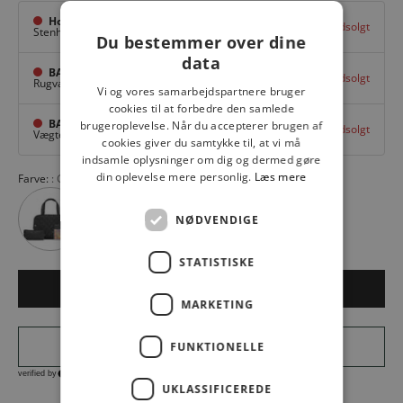
Hovedlager
Udsolgt
Stenhuggervej 10,
Odense M
Du bestemmer over dine
data
BAGGI Tarup Center
Udsolgt
Rugvang 36,
Odense NV
Vi og vores samarbejdspartnere bruger
cookies til at forbedre den samlede
BAGGI Nyborg
brugeroplevelse. Når du accepterer brugen af
Udsolgt
Vægtergade 1,
Nyborg
cookies giver du samtykke til, at vi må
indsamle oplysninger om dig og dermed gøre
din oplevelse mere personlig.
Læs mere
Farve:
GRAFIC 092
NØDVENDIGE
STATISTISKE
Udsolgt
MARKETING
FUNKTIONELLE
UKLASSIFICEREDE