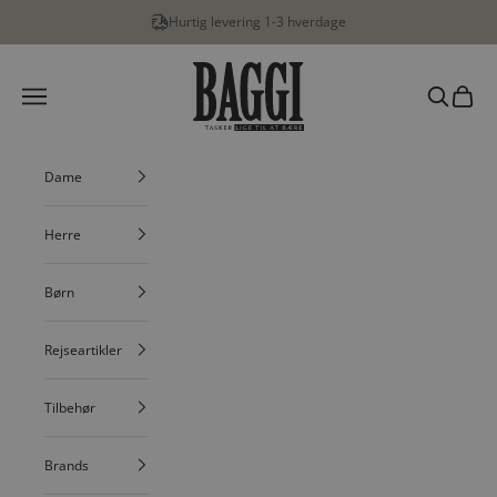
Spring til indhold
Hurtig levering 1-3 hverdage
BAGGI
Menu
Søg
Indkøbs
Dame
Herre
Børn
Rejseartikler
Tilbehør
Brands