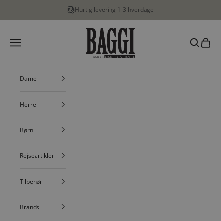
Spring til indhold
Hurtig levering 1-3 hverdage
BAGGI
Menu
Søg
Indkøbs
Dame
Herre
Børn
Rejseartikler
Tilbehør
Brands