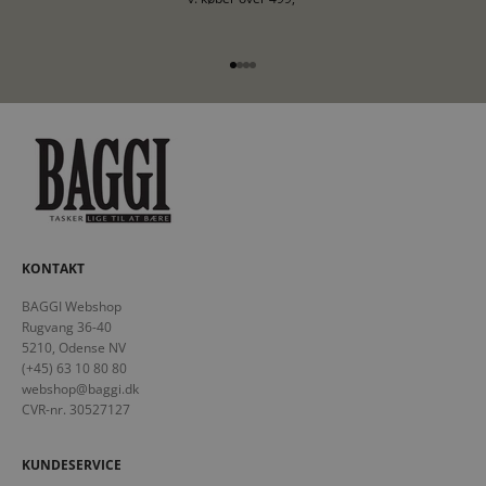
Gå til element 1
Gå til element 2
Gå til element 3
Gå til element 4
KONTAKT
BAGGI Webshop
Rugvang 36-40
5210, Odense NV
(+45) 63 10 80 80
webshop@baggi.dk
CVR-nr. 30527127
KUNDESERVICE