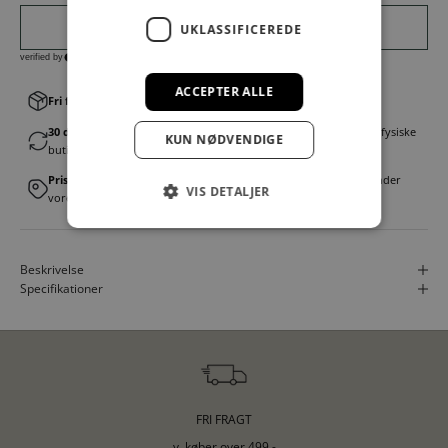
UKLASSIFICEREDE
ACCEPTER ALLE
Fri fragt v. køb over 499,00 kr.
│Levering 1-3 hverdage
30 dages fortrydelsesret
│Byt eller returner gratis i en af vores fysiske
KUN NØDVENDIGE
butikker
Prismatch
│Vi tilbyder landsdækkende prisgaranti. Læs mere under
VIS DETALJER
vores FAQ
Beskrivelse
Specifikationer
FRI FRAGT
v. køber over 499,-