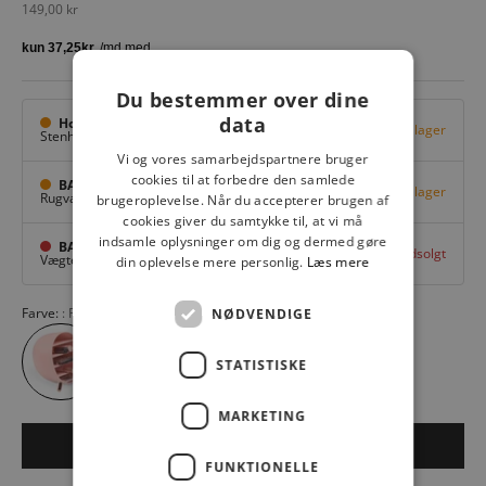
Salgspris
149,00 kr
Du bestemmer over dine
data
Hovedlager
Få på lager
Stenhuggervej 10,
Odense M
Vi og vores samarbejdspartnere bruger
cookies til at forbedre den samlede
BAGGI Tarup Center
Få på lager
Rugvang 36,
Odense NV
brugeroplevelse. Når du accepterer brugen af
cookies giver du samtykke til, at vi må
indsamle oplysninger om dig og dermed gøre
BAGGI Nyborg
Udsolgt
Vægtergade 1,
Nyborg
din oplevelse mere personlig.
Læs mere
Farve:
Rose 35
NØDVENDIGE
STATISTISKE
MARKETING
LÆG I KURV
FUNKTIONELLE