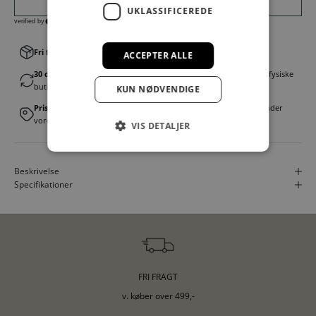
UKLASSIFICEREDE
Fri fragt v. køb over 499,00 kr.
│Levering 1-3 hverdage
ACCEPTER ALLE
30 dages fortrydelsesret
│Byt eller returner gratis i en af vores fysiske
butikker
KUN NØDVENDIGE
Prismatch
│Vi tilbyder landsdækkende prisgaranti. Læs mere under
vores FAQ
VIS DETALJER
Beskrivelse
Specifikationer
FRI FRAGT
v. køber over 499,-