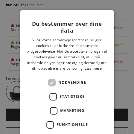
Du bestemmer over dine
Hovedlager
Udsolgt
data
Stenhuggervej 10,
Odense M
Vi og vores samarbejdspartnere bruger
BAGGI Tarup Center
Få på lager
cookies til at forbedre den samlede
Rugvang 36,
Odense NV
brugeroplevelse. Når du accepterer brugen af
cookies giver du samtykke til, at vi må
BAGGI Nyborg
Udsolgt
indsamle oplysninger om dig og dermed gøre
Vægtergade 1,
Nyborg
din oplevelse mere personlig.
Læs mere
Farve:
PYTHON BLK T.+BLK+BL
NØDVENDIGE
STATISTISKE
MARKETING
LÆG I KURV
FUNKTIONELLE