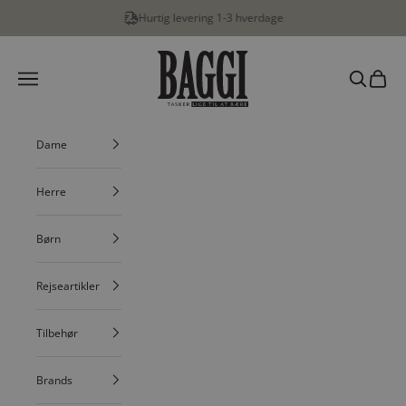
Spring til indhold
Hurtig levering 1-3 hverdage
BAGGI
Menu
Søg
Indkøbs
Dame
Herre
Børn
Rejseartikler
Tilbehør
Brands