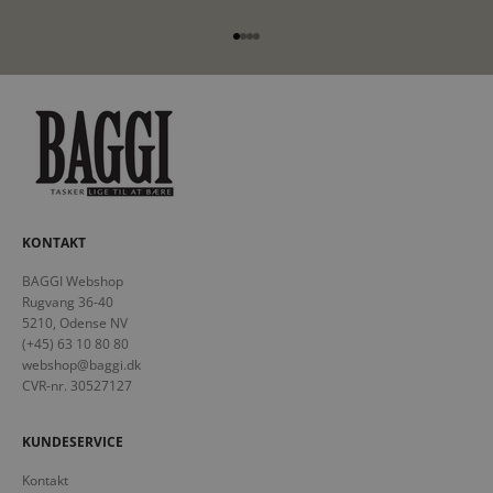
Gå til element 1
Gå til element 2
Gå til element 3
Gå til element 4
KONTAKT
BAGGI Webshop
Rugvang 36-40
5210, Odense NV
(+45) 63 10 80 80
webshop@baggi.dk
CVR-nr. 30527127
KUNDESERVICE
Kontakt