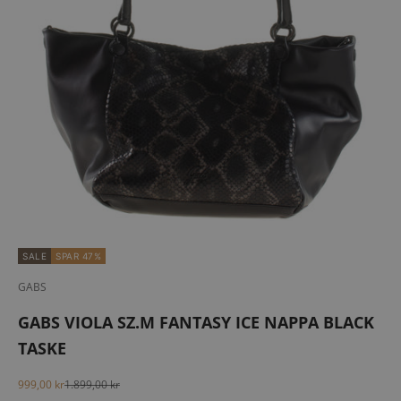
SALE
SPAR 47%
GABS
GABS VIOLA SZ.M FANTASY ICE NAPPA BLACK
TASKE
Salgspris
Normalpris
999,00 kr
1.899,00 kr