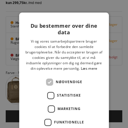
Hovedlager
Få på lager
Du bestemmer over dine
Stenhuggervej 10,
Odense M
data
BAGGI Tarup Center
Få på lager
Vi og vores samarbejdspartnere bruger
Rugvang 36,
Odense NV
cookies til at forbedre den samlede
brugeroplevelse. Når du accepterer brugen af
BAGGI Nyborg
Udsolgt
cookies giver du samtykke til, at vi må
Vægtergade 1,
Nyborg
indsamle oplysninger om dig og dermed gøre
din oplevelse mere personlig.
Læs mere
Farve:
Mesa Purple 410
NØDVENDIGE
STATISTISKE
MARKETING
LÆG I KURV
FUNKTIONELLE