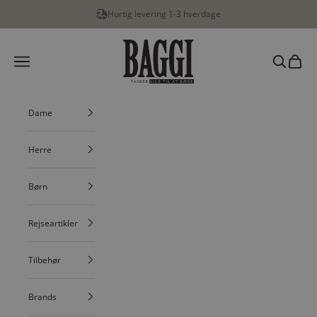
Spring til indhold
Hurtig levering 1-3 hverdage
BAGGI
Menu
Søg
Indkøbs
Dame
Herre
Børn
Rejseartikler
Tilbehør
Brands