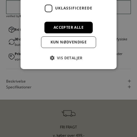
UKLASSIFICEREDE
ACCEPTER ALLE
Fri fragt v. køb over 499,00 kr.
│Levering 1-3 hverdage
30 dages fortrydelsesret
│Byt eller returner gratis i en af vores fysiske
KUN NØDVENDIGE
butikker
Prismatch
│Vi tilbyder landsdækkende prisgaranti. Læs mere under
VIS DETALJER
vores FAQ
Beskrivelse
Specifikationer
FRI FRAGT
v. køber over 499,-