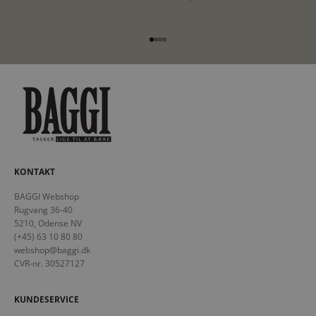
Gå til element 1
Gå til element 2
Gå til element 3
Gå til element 4
KONTAKT
BAGGI Webshop
Rugvang 36-40
5210, Odense NV
(+45) 63 10 80 80
webshop@baggi.dk
CVR-nr. 30527127
KUNDESERVICE