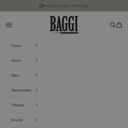
Spring til indhold
Hurtig levering 1-3 hverdage
BAGGI
Menu
Søg
Indkøbs
Dame
Herre
Børn
Rejseartikler
Tilbehør
Brands