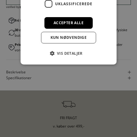
UKLASSIFICEREDE
Fri fragt v. køb over 499,00 kr.
│Levering 1-3 hverdage
ACCEPTER ALLE
30 dages fortrydelsesret
│Byt eller returner gratis i en af vores fysiske
butikker
KUN NØDVENDIGE
Prismatch
│Vi tilbyder landsdækkende prisgaranti. Læs mere under
vores FAQ
VIS DETALJER
Beskrivelse
Specifikationer
FRI FRAGT
v. køber over 499,-