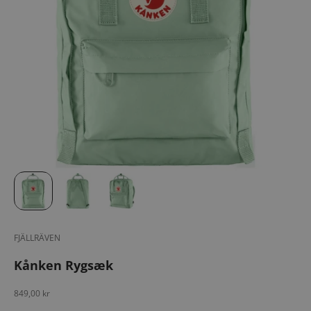
FJÄLLRÄVEN
Kånken Rygsæk
Salgspris
849,00 kr