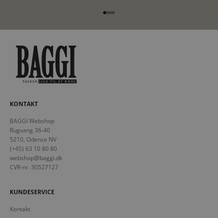
Gå til element 1
Gå til element 2
Gå til element 3
Gå til element 4
KONTAKT
BAGGI Webshop
Rugvang 36-40
5210, Odense NV
(+45) 63 10 80 80
webshop@baggi.dk
CVR-nr. 30527127
KUNDESERVICE
Kontakt