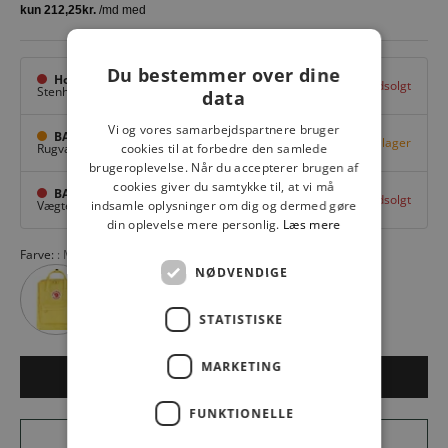
Du bestemmer over dine
Hovedlager
Udsolgt
Stenhuggervej 10,
Odense M
data
Vi og vores samarbejdspartnere bruger
BAGGI Tarup Center
Få på lager
Rugvang 36,
Odense NV
cookies til at forbedre den samlede
brugeroplevelse. Når du accepterer brugen af
cookies giver du samtykke til, at vi må
BAGGI Nyborg
Udsolgt
Vægtergade 1,
Nyborg
indsamle oplysninger om dig og dermed gøre
din oplevelse mere personlig.
Læs mere
Farve:
Mint Green 600
NØDVENDIGE
STATISTISKE
MARKETING
LÆG I KURV
FUNKTIONELLE