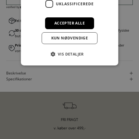
UKLASSIFICEREDE
Fri fragt v. køb over 499,00 kr.
│Levering 1-3 hverdage
ACCEPTER ALLE
30 dages fortrydelsesret
│Byt eller returner gratis i en af vores fysiske
butikker
KUN NØDVENDIGE
Prismatch
│Vi tilbyder landsdækkende prisgaranti. Læs mere under
vores FAQ
VIS DETALJER
Beskrivelse
Specifikationer
FRI FRAGT
v. køber over 499,-