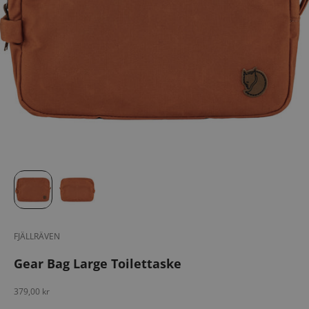
FJÄLLRÄVEN
Gear Bag Large Toilettaske
Salgspris
379,00 kr