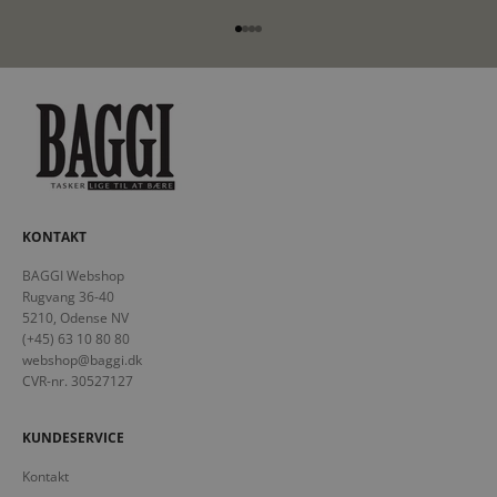
Gå til element 1
Gå til element 2
Gå til element 3
Gå til element 4
KONTAKT
BAGGI Webshop
Rugvang 36-40
5210, Odense NV
(+45) 63 10 80 80
webshop@baggi.dk
CVR-nr. 30527127
KUNDESERVICE
Kontakt