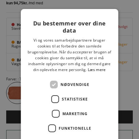
Du bestemmer over dine
Hovedlager
Udsolgt
Stenhuggervej 10,
Odense M
data
Vi og vores samarbejdspartnere bruger
BAGGI Tarup Center
Få på lager
Rugvang 36,
Odense NV
cookies til at forbedre den samlede
brugeroplevelse. Når du accepterer brugen af
cookies giver du samtykke til, at vi må
BAGGI Nyborg
Få på lager
Vægtergade 1,
Nyborg
indsamle oplysninger om dig og dermed gøre
din oplevelse mere personlig.
Læs mere
Farve:
Terracotta Brown 243
NØDVENDIGE
STATISTISKE
MARKETING
LÆG I KURV
FUNKTIONELLE