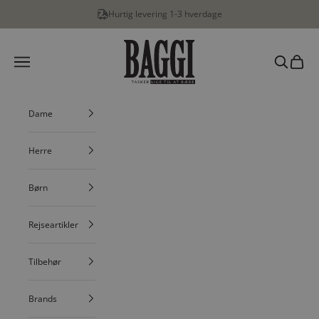
Spring til indhold
Hurtig levering 1-3 hverdage
BAGGI
Menu
Søg
Indkøbs
Dame
Herre
Børn
Rejseartikler
Tilbehør
Brands