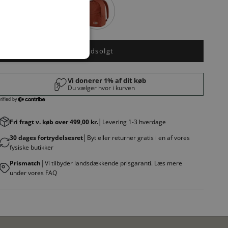
Udsolgt
Fri fragt v. køb over 499,00 kr.
│Levering 1-3 hverdage
30 dages fortrydelsesret
│Byt eller returner gratis i en af vores
fysiske butikker
Prismatch
│Vi tilbyder landsdækkende prisgaranti. Læs mere
under vores FAQ