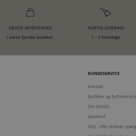
GRATIS AFHENTNING
HURTIG LEVERING
i vores fysiske butikker
1 - 3 hverdage
KUNDESERVICE
Kontakt
Butikker og bytteservic
Om BAGGI
Gavekort
FAQ - ofte stillede spø