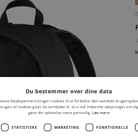
F
S
4
Du bestemmer over dine data
 samarbejdspartnere bruger cookies til at forbedre den samlede brugeroplev
brugen af cookies giver du samtykke til, at vi må indsamle oplysninger om d
gøre din oplevelse mere personlig.
Læs mere
STATISTISKE
MARKETING
FUNKTIONELLE
F