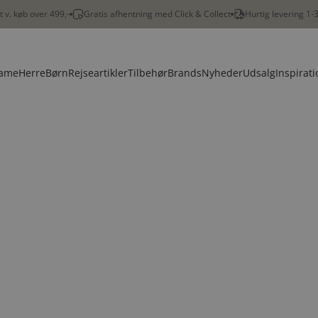
gt v. køb over 499,-
Gratis afhentning med Click & Collect
Hurtig levering 1-
ame
Herre
Børn
Rejseartikler
Tilbehør
Brands
Nyheder
Udsalg
Inspirati