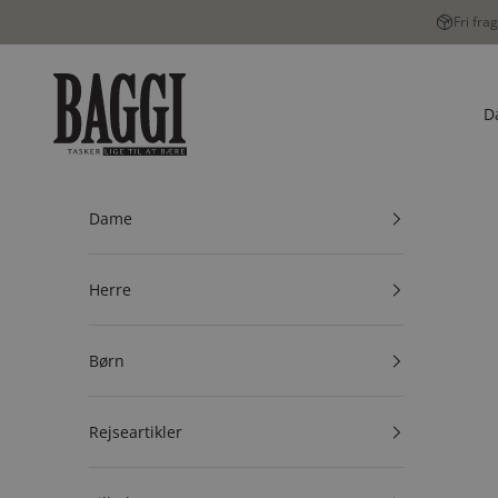
Spring til indhold
Fri fra
BAGGI
D
Dame
Herre
Børn
Rejseartikler