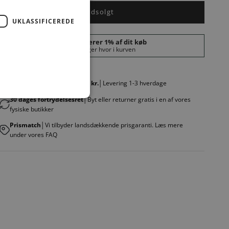
Udsolgt
UKLASSIFICEREDE
Fri fragt v. køb over 499,00 kr.
│Levering 1-3 hverdage
30 dages fortrydelsesret
│Byt eller returner gratis i en af vores
fysiske butikker
Prismatch
│Vi tilbyder landsdækkende prisgaranti. Læs mere
under vores FAQ