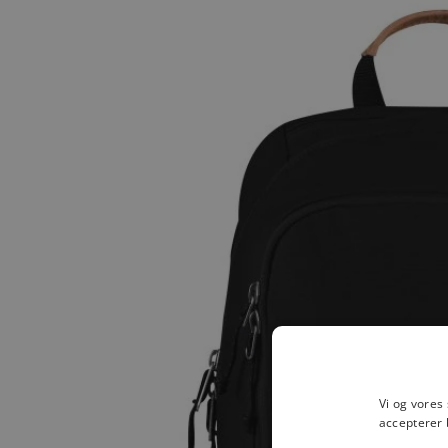
Vi og vores
accepterer 