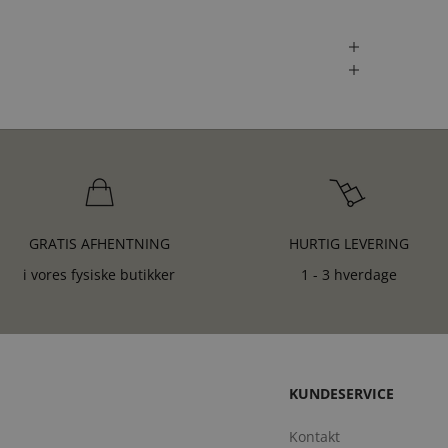
GRATIS AFHENTNING
HURTIG LEVERING
i vores fysiske butikker
1 - 3 hverdage
KUNDESERVICE
Kontakt