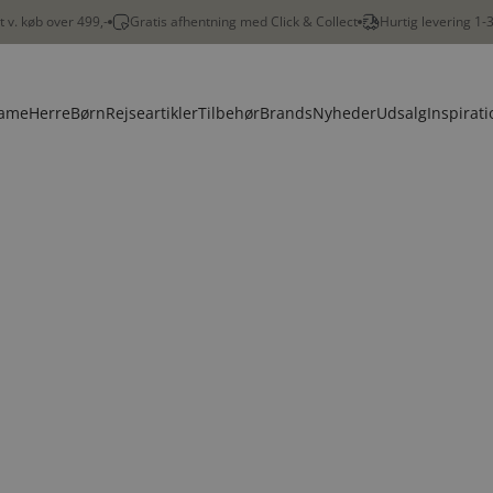
gt v. køb over 499,-
Gratis afhentning med Click & Collect
Hurtig levering 1-
ame
Herre
Børn
Rejseartikler
Tilbehør
Brands
Nyheder
Udsalg
Inspirati