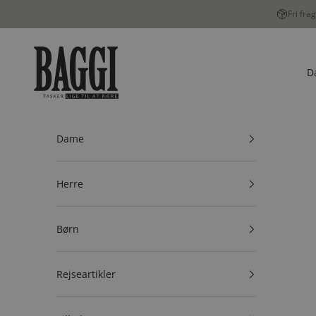
Spring til indhold
Fri fra
BAGGI
D
Dame
Herre
Børn
Rejseartikler