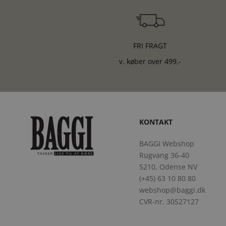
FRI FRAGT
v. køber over 499,-
KONTAKT
BAGGI Webshop
Rugvang 36-40
5210, Odense NV
(+45) 63 10 80 80
webshop@baggi.dk
CVR-nr. 30527127