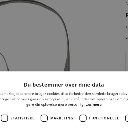
F
S
3
Du bestemmer over dine data
 samarbejdspartnere bruger cookies til at forbedre den samlede brugeroplev
brugen af cookies giver du samtykke til, at vi må indsamle oplysninger om d
gøre din oplevelse mere personlig.
Læs mere
F
STATISTISKE
MARKETING
FUNKTIONELLE