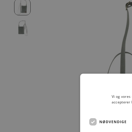
Vi og vores
accepterer 
NØDVENDIGE