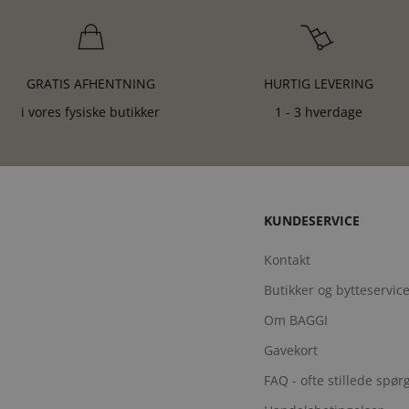
GRATIS AFHENTNING
HURTIG LEVERING
i vores fysiske butikker
1 - 3 hverdage
KUNDESERVICE
Kontakt
Butikker og bytteservic
Om BAGGI
Gavekort
FAQ - ofte stillede spø