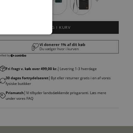
LÆG I KURV
Fri fragt v. køb over 499,00 kr.
│Levering 1-3 hverdage
30 dages fortrydelsesret
│Byt eller returner gratis i en af vores
fysiske butikker
Prismatch
│Vi tilbyder landsdækkende prisgaranti. Læs mere
under vores FAQ