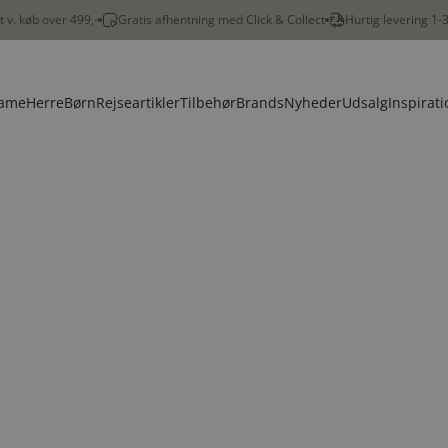
gt v. køb over 499,-
Gratis afhentning med Click & Collect
Hurtig levering 1-
ame
Herre
Børn
Rejseartikler
Tilbehør
Brands
Nyheder
Udsalg
Inspirati