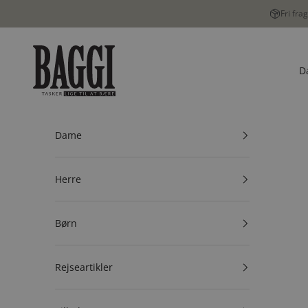
Spring til indhold
Fri fra
BAGGI
D
Dame
Herre
Børn
Rejseartikler