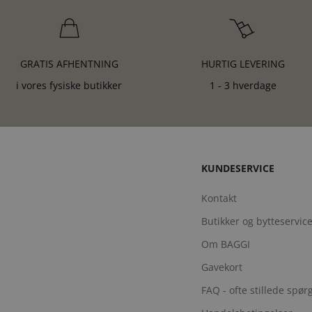
GRATIS AFHENTNING
HURTIG LEVERING
i vores fysiske butikker
1 - 3 hverdage
KUNDESERVICE
Kontakt
Butikker og bytteservic
Om BAGGI
Gavekort
FAQ - ofte stillede spø