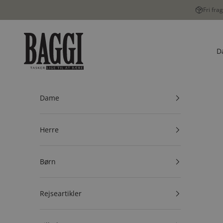
Spring til indhold
Fri fra
BAGGI
D
Dame
Herre
Børn
Rejseartikler