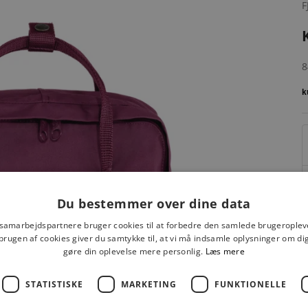
F
S
8
Du bestemmer over dine data
 samarbejdspartnere bruger cookies til at forbedre den samlede brugeroplev
brugen af cookies giver du samtykke til, at vi må indsamle oplysninger om d
gøre din oplevelse mere personlig.
Læs mere
F
STATISTISKE
MARKETING
FUNKTIONELLE