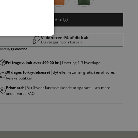
Udsolgt
Fri fragt v. køb over 499,00 kr.
│Levering 1-3 hverdage
30 dages fortrydelsesret
│Byt eller returner gratis i en af vores
fysiske butikker
Prismatch
│Vi tilbyder landsdækkende prisgaranti. Læs mere
under vores FAQ