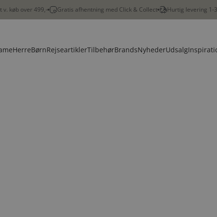
gt v. køb over 499,-
Gratis afhentning med Click & Collect
Hurtig levering 1-
ame
Herre
Børn
Rejseartikler
Tilbehør
Brands
Nyheder
Udsalg
Inspirati