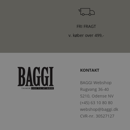
FRI FRAGT
v. køber over 499,-
KONTAKT
BAGGI Webshop
Rugvang 36-40
5210, Odense NV
(+45) 63 10 80 80
webshop@baggi.dk
CVR-nr. 30527127