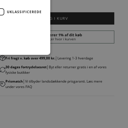
UKLASSIFICEREDE
LÆG I KURV
Fri fragt v. køb over 499,00 kr.
│Levering 1-3 hverdage
30 dages fortrydelsesret
│Byt eller returner gratis i en af vores
fysiske butikker
Prismatch
│Vi tilbyder landsdækkende prisgaranti. Læs mere
under vores FAQ