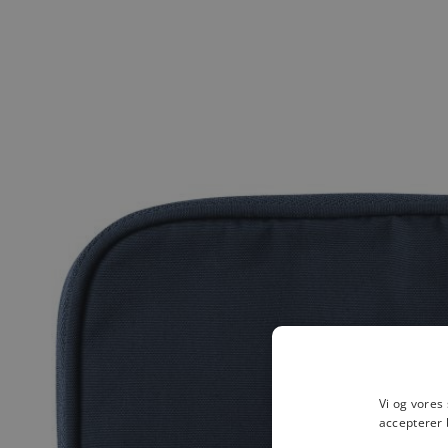
Vi og vores
accepterer 