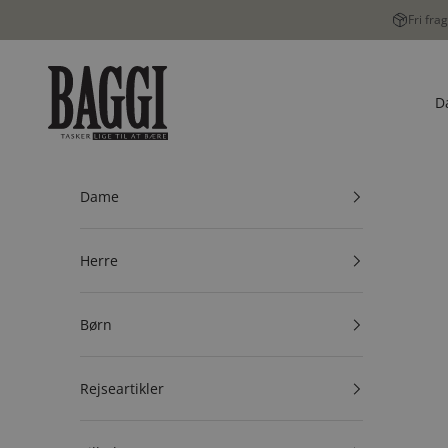
Spring til indhold
Fri fra
BAGGI
D
Dame
Herre
Børn
Rejseartikler