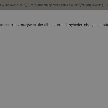
gt v. køb over 499,-
Gratis afhentning med Click & Collect
Hurtig levering 1-
ame
Herre
Børn
Rejseartikler
Tilbehør
Brands
Nyheder
Udsalg
Inspirati