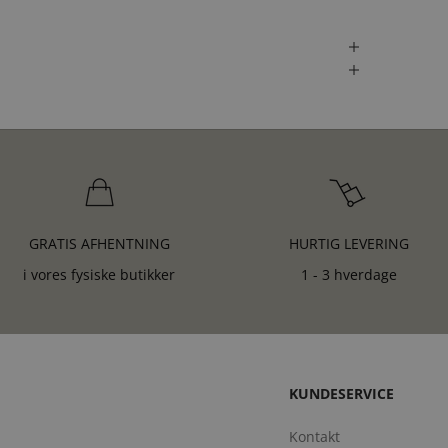
GRATIS AFHENTNING
HURTIG LEVERING
i vores fysiske butikker
1 - 3 hverdage
KUNDESERVICE
Kontakt