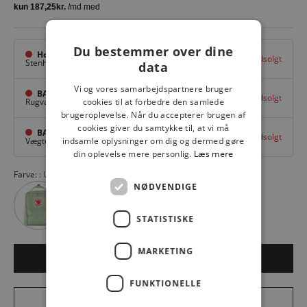
Du bestemmer over dine
Hovedlager
Udsolgt
Stenhuggervej 10,
Odense M
data
Vi og vores samarbejdspartnere bruger
BAGGI Tarup Center
Udsolgt
Rugvang 36,
Odense NV
cookies til at forbedre den samlede
brugeroplevelse. Når du accepterer brugen af
cookies giver du samtykke til, at vi må
BAGGI Nyborg
Udsolgt
Vægtergade 1,
Nyborg
indsamle oplysninger om dig og dermed gøre
din oplevelse mere personlig.
Læs mere
Farve:
Ultramarine 537
NØDVENDIGE
STATISTISKE
MARKETING
Udsolgt
FUNKTIONELLE