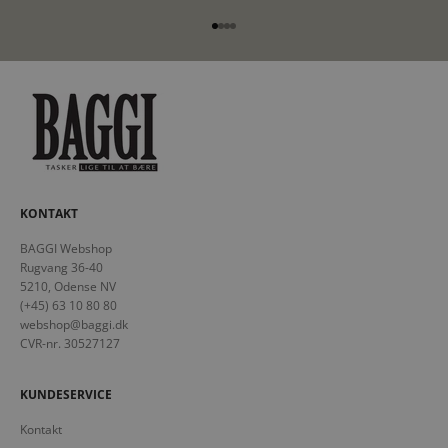
Gå til element 1
Gå til element 2
Gå til element 3
Gå til element 4
KONTAKT
BAGGI Webshop
Rugvang 36-40
5210, Odense NV
(+45) 63 10 80 80
webshop@baggi.dk
CVR-nr. 30527127
KUNDESERVICE
Kontakt