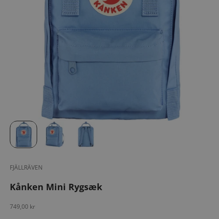
FJÄLLRÄVEN
Kånken Mini Rygsæk
Salgspris
749,00 kr