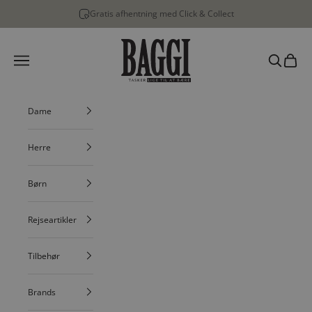
Spring til indhold
Gratis afhentning med Click & Collect
BAGGI
Menu
Søg
Indkøbs
Dame
Herre
Børn
Rejseartikler
Tilbehør
Brands