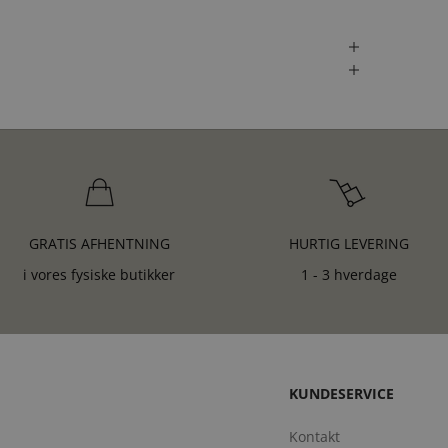
GRATIS AFHENTNING
HURTIG LEVERING
i vores fysiske butikker
1 - 3 hverdage
KUNDESERVICE
Kontakt