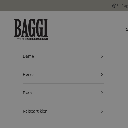
Spring til indhold
Fri fra
BAGGI
D
Dame
Herre
Børn
Rejseartikler