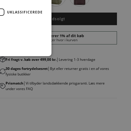
UKLASSIFICEREDE
Udsolgt
Fri fragt v. køb over 499,00 kr.
│Levering 1-3 hverdage
30 dages fortrydelsesret
│Byt eller returner gratis i en af vores
fysiske butikker
Prismatch
│Vi tilbyder landsdækkende prisgaranti. Læs mere
under vores FAQ