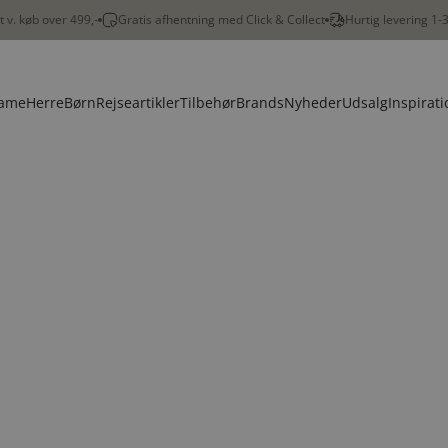
gt v. køb over 499,-
Gratis afhentning med Click & Collect
Hurtig levering 1-
ame
Herre
Børn
Rejseartikler
Tilbehør
Brands
Nyheder
Udsalg
Inspirati