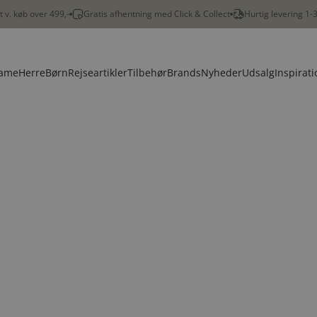
gt v. køb over 499,-
Gratis afhentning med Click & Collect
Hurtig levering 1-
ame
Herre
Børn
Rejseartikler
Tilbehør
Brands
Nyheder
Udsalg
Inspirati