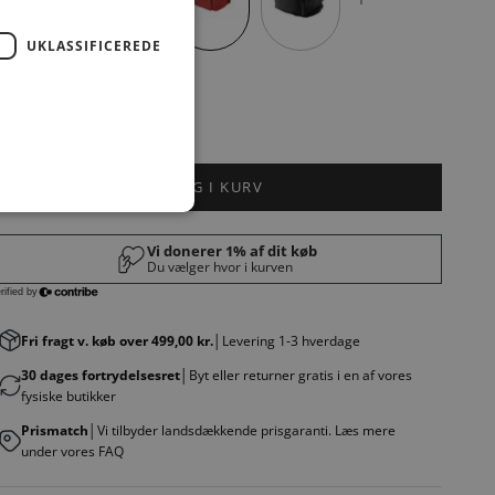
UKLASSIFICEREDE
arve:
OX RED 326
LÆG I KURV
Fri fragt v. køb over 499,00 kr.
│Levering 1-3 hverdage
30 dages fortrydelsesret
│Byt eller returner gratis i en af vores
fysiske butikker
Prismatch
│Vi tilbyder landsdækkende prisgaranti. Læs mere
under vores FAQ