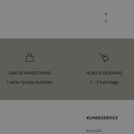
GRATIS AFHENTNING
HURTIG LEVERING
i vores fysiske butikker
1 - 3 hverdage
KUNDESERVICE
Kontakt