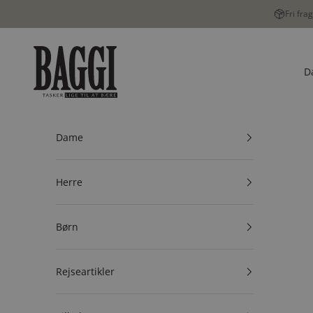
Spring til indhold
Fri fra
BAGGI
D
Dame
Herre
Børn
Rejseartikler