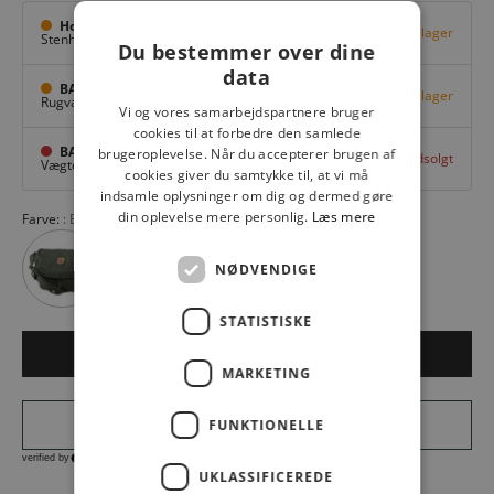
Hovedlager
Få på lager
Stenhuggervej 10,
Odense M
Du bestemmer over dine
data
BAGGI Tarup Center
Få på lager
Rugvang 36,
Odense NV
Vi og vores samarbejdspartnere bruger
cookies til at forbedre den samlede
BAGGI Nyborg
brugeroplevelse. Når du accepterer brugen af
Udsolgt
Vægtergade 1,
Nyborg
cookies giver du samtykke til, at vi må
indsamle oplysninger om dig og dermed gøre
din oplevelse mere personlig.
Læs mere
Farve:
Black 550
NØDVENDIGE
STATISTISKE
LÆG I KURV
MARKETING
FUNKTIONELLE
UKLASSIFICEREDE