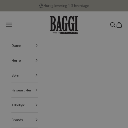
Spring til indhold
Hurtig levering 1-3 hverdage
BAGGI
Menu
Søg
Indkøbs
Dame
Herre
Børn
Rejseartikler
Tilbehør
Brands