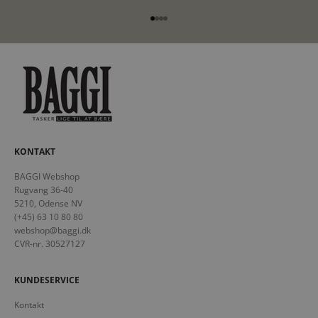
Gå til element 1
Gå til element 2
Gå til element 3
Gå til element 4
KONTAKT
BAGGI Webshop
Rugvang 36-40
5210, Odense NV
(+45) 63 10 80 80
webshop@baggi.dk
CVR-nr. 30527127
KUNDESERVICE
Kontakt