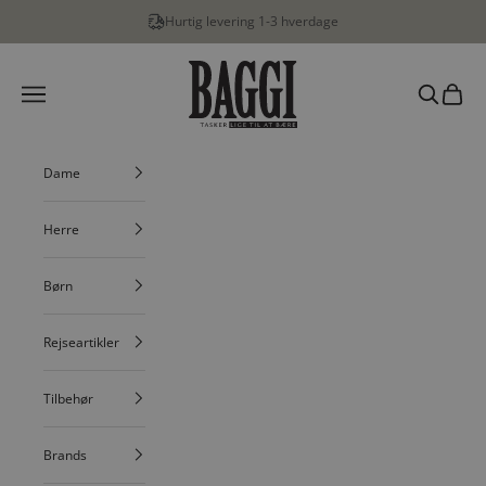
Spring til indhold
Hurtig levering 1-3 hverdage
BAGGI
Menu
Søg
Indkøbs
Dame
Herre
Børn
Rejseartikler
Tilbehør
Brands