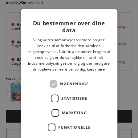
Du bestemmer over dine
Hovedlager
Udsolgt
Stenhuggervej 10,
Odense M
data
Vi og vores samarbejdspartnere bruger
BAGGI Tarup Center
Udsolgt
Rugvang 36,
Odense NV
cookies til at forbedre den samlede
brugeroplevelse. Når du accepterer brugen af
cookies giver du samtykke til, at vi må
BAGGI Nyborg
Udsolgt
Vægtergade 1,
Nyborg
indsamle oplysninger om dig og dermed gøre
din oplevelse mere personlig.
Læs mere
Farve:
CHASE 0600
NØDVENDIGE
STATISTISKE
MARKETING
Udsolgt
FUNKTIONELLE