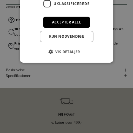
UKLASSIFICEREDE
Fri fragt v. køb over 499,00 kr.
│Levering 1-3 hverdage
ACCEPTER ALLE
30 dages fortrydelsesret
│Byt eller returner gratis i en af vores fysiske
butikker
KUN NØDVENDIGE
Prismatch
│Vi tilbyder landsdækkende prisgaranti. Læs mere under
vores FAQ
VIS DETALJER
Beskrivelse
Specifikationer
FRI FRAGT
v. køber over 499,-