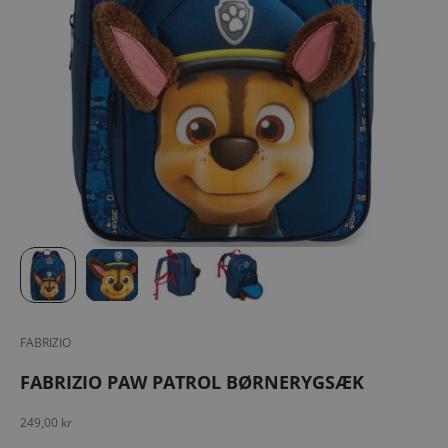
FABRIZIO
FABRIZIO PAW PATROL BØRNERYGSÆK
Salgspris
249,00 kr