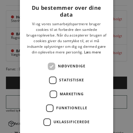
Du bestemmer over dine
data
Hovedlager
Udsolgt
Stenhuggervej 10,
Odense M
Vi og vores samarbejdspartnere bruger
cookies til at forbedre den samlede
BAGGI Tarup Center
brugeroplevelse. Når du accepterer brugen af
Udsolgt
Rugvang 36,
Odense NV
cookies giver du samtykke til, at vi må
indsamle oplysninger om dig og dermed gøre
BAGGI Nyborg
din oplevelse mere personlig.
Læs mere
Udsolgt
Vægtergade 1,
Nyborg
NØDVENDIGE
Farve:
BLACK
STATISTISKE
Udsolgt
MARKETING
FUNKTIONELLE
UKLASSIFICEREDE
Fri fragt v. køb over 499,00 kr.
│Levering 1-3 hverdage
30 dages fortrydelsesret
│Byt eller returner gratis i en af vores fysiske