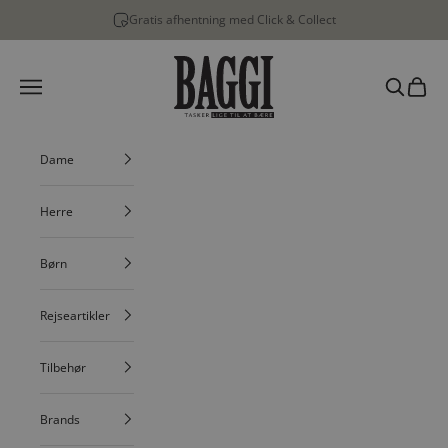
Spring til indhold
Gratis afhentning med Click & Collect
BAGGI
Menu
Søg
Indkøbs
Dame
Herre
Børn
Rejseartikler
Tilbehør
Brands