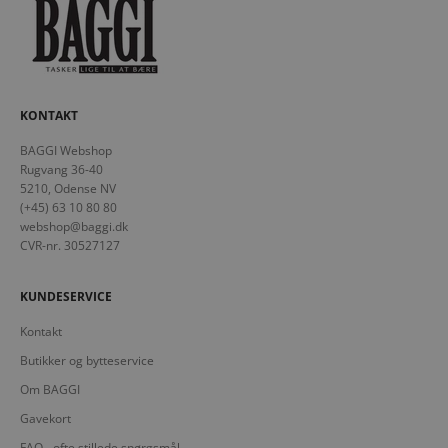
KONTAKT
BAGGI Webshop
Rugvang 36-40
5210, Odense NV
(+45) 63 10 80 80
webshop@baggi.dk
CVR-nr. 30527127
KUNDESERVICE
Kontakt
Butikker og bytteservice
Om BAGGI
Gavekort
FAQ - ofte stillede spørgsmål