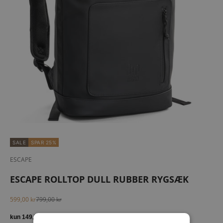
SALE
SPAR 25%
ESCAPE
ESCAPE ROLLTOP DULL RUBBER RYGSÆK
Salgspris
Normalpris
599,00 kr
799,00 kr