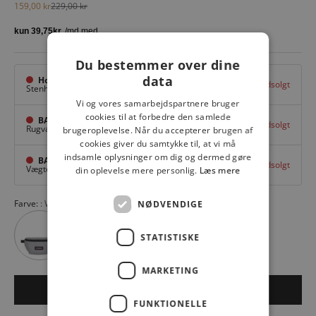
Salgspris
Normalpris
159,00 kr
229,00 kr
Du bestemmer over dine
data
Hovedlager
Udsolgt
Stenhuggervej 10,
Odense M
Vi og vores samarbejdspartnere bruger
cookies til at forbedre den samlede
BAGGI Tarup Center
Udsolgt
Rugvang 36,
Odense NV
brugeroplevelse. Når du accepterer brugen af
cookies giver du samtykke til, at vi må
indsamle oplysninger om dig og dermed gøre
BAGGI Nyborg
Udsolgt
Vægtergade 1,
Nyborg
din oplevelse mere personlig.
Læs mere
Farve:
WALLYPATTERNWHI
NØDVENDIGE
STATISTISKE
MARKETING
Udsolgt
FUNKTIONELLE