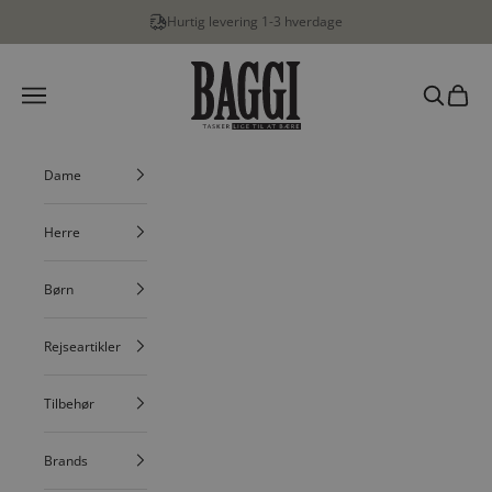
Spring til indhold
Hurtig levering 1-3 hverdage
BAGGI
Menu
Søg
Indkøbs
Dame
Herre
Børn
Rejseartikler
Tilbehør
Brands