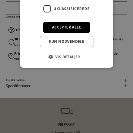
UKLASSIFICEREDE
ACCEPTER ALLE
Fri fragt v. køb over 499,00 kr.
│Levering 1-3 hverdage
30 dages fortrydelsesret
│Byt eller returner gratis i en af vores fysiske
KUN NØDVENDIGE
butikker
Prismatch
│Vi tilbyder landsdækkende prisgaranti. Læs mere under
VIS DETALJER
vores FAQ
Beskrivelse
Specifikationer
FRI FRAGT
v. køber over 499,-