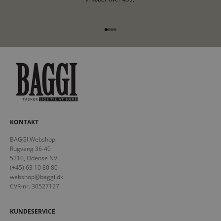
Gå til element 1
Gå til element 2
Gå til element 3
Gå til element 4
KONTAKT
BAGGI Webshop
Rugvang 36-40
5210, Odense NV
(+45) 63 10 80 80
webshop@baggi.dk
CVR-nr. 30527127
KUNDESERVICE