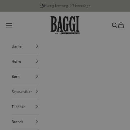
Spring til indhold
Hurtig levering 1-3 hverdage
BAGGI
Menu
Søg
Indkøbs
Dame
Herre
Børn
Rejseartikler
Tilbehør
Brands