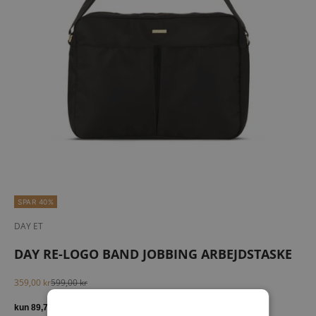
SPAR 40%
DAY ET
DAY RE-LOGO BAND JOBBING ARBEJDSTASKE
Salgspris
Normalpris
359,00 kr
599,00 kr