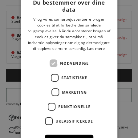
Du bestemmer over dine
data
Hovedlager
Vi og vores samarbejdspartnere bruger
Udsolgt
Stenhuggervej 10,
Odense M
cookies til at forbedre den samlede
brugeroplevelse. Når du accepterer brugen af
BAGGI Tarup Center
cookies giver du samtykke til, at vi må
Udsolgt
Rugvang 36,
Odense NV
indsamle oplysninger om dig og dermed gøre
din oplevelse mere personlig.
Læs mere
BAGGI Nyborg
Udsolgt
Vægtergade 1,
Nyborg
NØDVENDIGE
Udsolgt
STATISTISKE
MARKETING
FUNKTIONELLE
Fri fragt v. køb over 499,00 kr.
│Levering 1-3 hverdage
UKLASSIFICEREDE
30 dages fortrydelsesret
│Byt eller returner gratis i en af vores fysiske
butikker